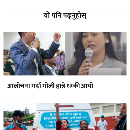
यो पनि पढ्नुहोस्
आलोचना गर्दा गोली हान्ने धम्की आयो