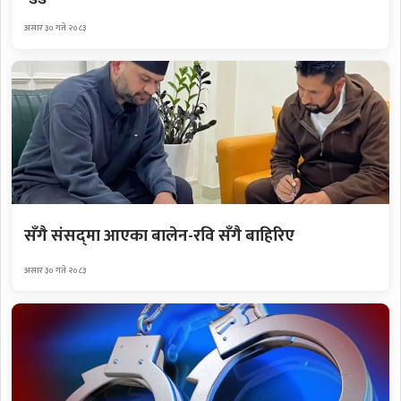
असार ३० गते २०८३
सँगै संसद्‌मा आएका बालेन-रवि सँगै बाहिरिए
असार ३० गते २०८३