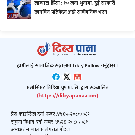
लाम्पाटा हिंसा : १० जना थुनामा, दुई सरकारी
छानबिन प्रतिवेदन अझै सार्वजनिक भएन
हामीलाई सामाजिक सञ्जालमा Like/ Follow गर्नुहोस् ।
एसोसिएट मिडिया ग्रुप प्रा.लि. द्वारा सञ्‍चालित
(https://dibyapana.com)
प्रेस काउन्सिल दर्ता नम्बर :
४५६५-२०८०/०८१
सूचना विभाग दर्ता नम्बर :
४५२६-२०८०/०८१
अध्यक्ष/ सञ्‍चालक :
मेगराज पौडेल