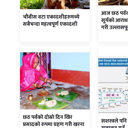
आज छठ पर्वक
चौबीस वटा एकादशीहरुमध्ये
सूर्यको आराध
सबैभन्दा महत्वपूर्ण एकादशी
गरी उल्लासपू
छठ पर्वकाे दाेस्राे दिन खिर
सशस्त्रले पनि
प्रसादको रुपमा ग्रहण गरी खरना