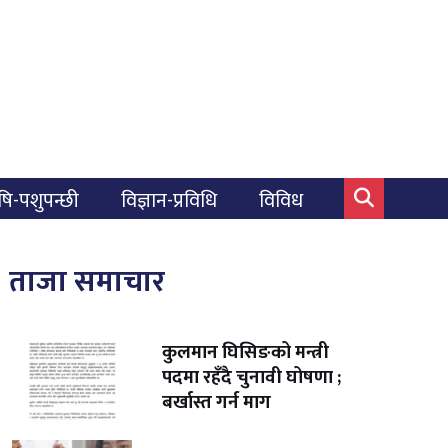
षि-पशुपन्छी
विज्ञान-प्रविधि
विविध
ताजा समाचार
कुलमान घिसिङको मन्त्री
पदमा रहँदै चुनावी घोषणा ;
बर्खास्त गर्न माग