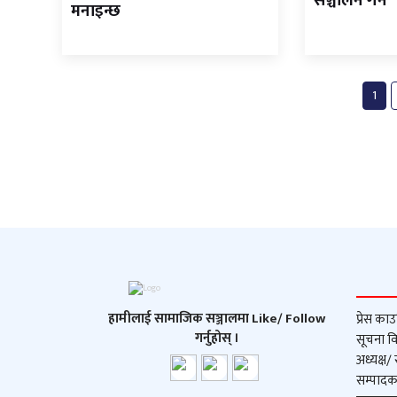
सञ्चालन गर्ने
मनाइन्छ
1
हामीलाई सामाजिक सञ्जालमा Like/ Follow
प्रेस काउ
गर्नुहोस् ।
सूचना वि
अध्यक्ष/
सम्पादक