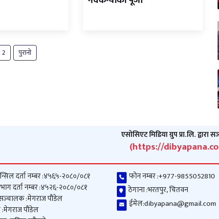
नवकन्याको पूजा
2
पुरानो
एसोसिएट मिडिया ग्रुप प्रा.लि. द्वारा स
(https://dibyapana.c
न्सिल दर्ता नम्बर :
४५६५-२०८०/०८१
फोन नम्बर :
+977-9855052810
भाग दर्ता नम्बर :
४५२६-२०८०/०८१
ठेगाना :
भरतपुर, चितवन
 सञ्‍चालक :
मेगराज पौडेल
ईमेल:
dibyapana@gmail.com
 :
मेगराज पौडेल