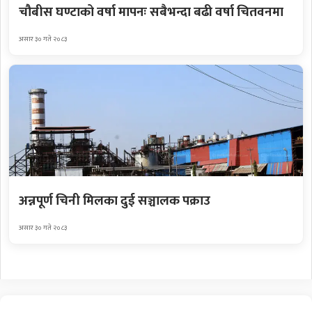
चौबीस घण्टाको वर्षा मापनः सबैभन्दा बढी वर्षा चितवनमा
असार ३० गते २०८३
अन्नपूर्ण चिनी मिलका दुई सञ्चालक पक्राउ
असार ३० गते २०८३