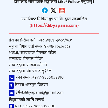
हामीलाई सामाजिक सञ्जालमा Like/ Follow गर्नुहोस् ।
एसोसिएट मिडिया ग्रुप प्रा.लि. द्वारा सञ्‍चालित
(https://dibyapana.com)
प्रेस काउन्सिल दर्ता नम्बर :
४५६५-२०८०/०८१
सूचना विभाग दर्ता नम्बर :
४५२६-२०८०/०८१
अध्यक्ष/ सञ्‍चालक :
मेगराज पौडेल
सम्पादक :
मेगराज पौडेल
सम्बाददाता :
सबिना न्यौपाने
सम्बाददाता :
प्रेम प्रसाद लुईटेल
फोन नम्बर :
+977-9855052810
ठेगाना :
भरतपुर, चितवन
ईमेल:
dibyapana@gmail.com
विज्ञापनको लागि सम्पर्क
NTC :
+977-9855052810