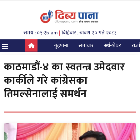
समय : ०५:२७ am
|
बिहिबार , श्रावण २० गते २०८३
गृहपाना
समाचार
अर्थ-शेयर
राज
काठमाडौं-४ का स्वतन्त्र उमेदवार
कार्कीले गरे कांग्रेसका
तिमल्सेनालाई समर्थन