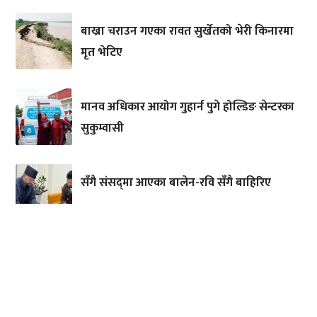
बाख्रा चराउन गएका रावत सुर्खेतको भेरी किनारमा
मृत भेटिए
मानव अधिकार आयोग गुहार्न पुगे होल्डिङ सेन्टरका
सुकुम्वासी
सँगै संसद्‌मा आएका बालेन-रवि सँगै बाहिरिए
लाम्पाटा हिंसा : १० जना थुनामा, दुई सरकारी
छानबिन प्रतिवेदन अझै सार्वजनिक भएन