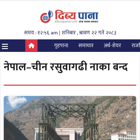
समय : १२:५६ am
|
शनिबार , श्रावण २२ गते २०८३
गृहपाना
समाचार
अर्थ-शेयर
राज
नेपाल–चीन रसुवागढी नाका बन्द