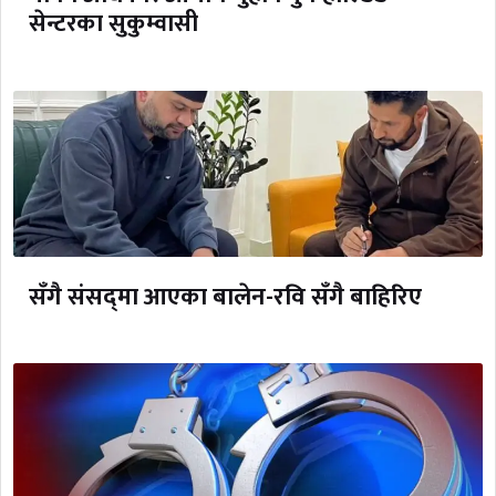
सेन्टरका सुकुम्वासी
सँगै संसद्‌मा आएका बालेन-रवि सँगै बाहिरिए