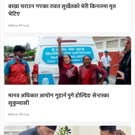
बाख्रा चराउन गएका रावत सुर्खेतको भेरी किनारमा मृत
भेटिए
असार ३० गते २०८३
मानव अधिकार आयोग गुहार्न पुगे होल्डिङ सेन्टरका
सुकुम्वासी
असार ३० गते २०८३