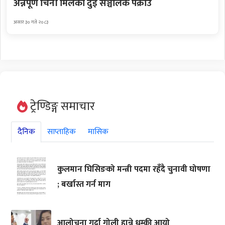
अन्नपूर्ण चिनी मिलका दुई सञ्चालक पक्राउ
असार ३० गते २०८३
ट्रेण्डिङ्ग समाचार
दैनिक
साप्ताहिक
मासिक
कुलमान घिसिङको मन्त्री पदमा रहँदै चुनावी घोषणा
; बर्खास्त गर्न माग
आलोचना गर्दा गोली हान्ने धम्की आयो