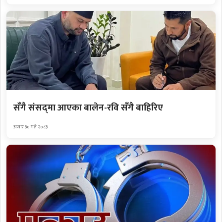
सँगै संसद्‌मा आएका बालेन-रवि सँगै बाहिरिए
असार ३० गते २०८३