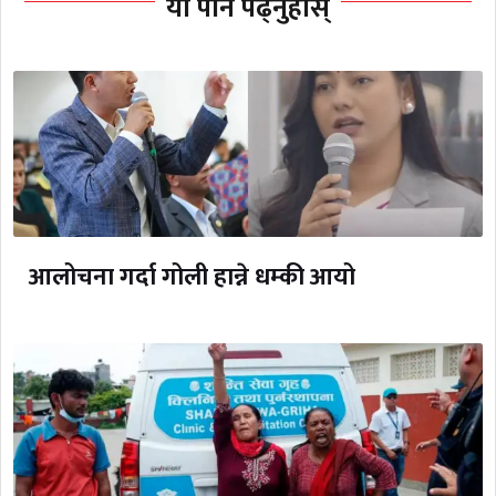
यो पनि पढ्नुहोस्
आलोचना गर्दा गोली हान्ने धम्की आयो