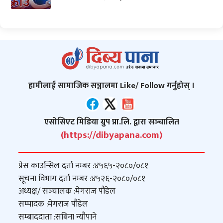
हामीलाई सामाजिक सञ्जालमा Like/ Follow गर्नुहोस् ।
एसोसिएट मिडिया ग्रुप प्रा.लि. द्वारा सञ्‍चालित
(https://dibyapana.com)
प्रेस काउन्सिल दर्ता नम्बर :
४५६५-२०८०/०८१
सूचना विभाग दर्ता नम्बर :
४५२६-२०८०/०८१
अध्यक्ष/ सञ्‍चालक :
मेगराज पौडेल
सम्पादक :
मेगराज पौडेल
सम्बाददाता :
सबिना न्यौपाने