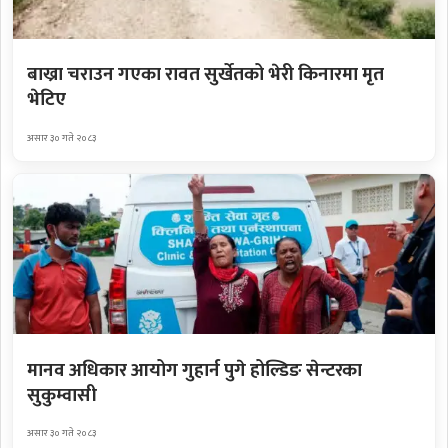
बाख्रा चराउन गएका रावत सुर्खेतको भेरी किनारमा मृत
भेटिए
असार ३० गते २०८३
मानव अधिकार आयोग गुहार्न पुगे होल्डिङ सेन्टरका
सुकुम्वासी
असार ३० गते २०८३