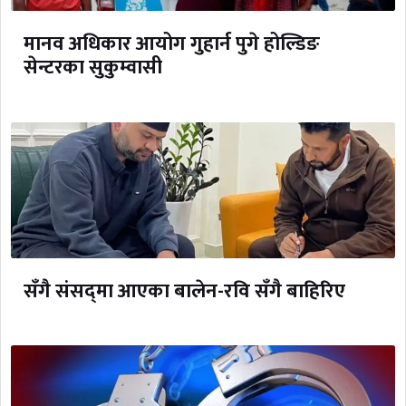
मानव अधिकार आयोग गुहार्न पुगे होल्डिङ
सेन्टरका सुकुम्वासी
सँगै संसद्‌मा आएका बालेन-रवि सँगै बाहिरिए