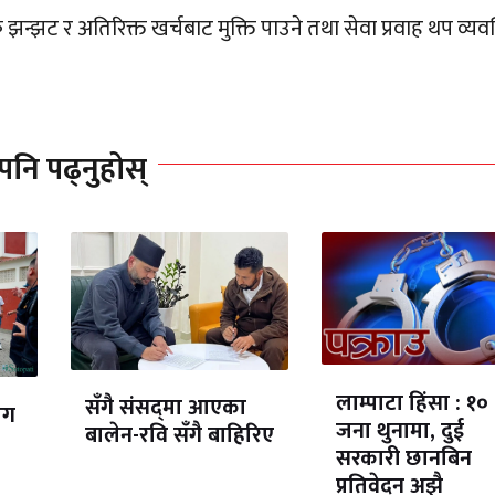
झन्झट र अतिरिक्त खर्चबाट मुक्ति पाउने तथा सेवा प्रवाह थप व्यव
पनि पढ्नुहोस्
लाम्पाटा हिंसा : १०
सँगै संसद्‌मा आएका
ोग
जना थुनामा, दुई
बालेन-रवि सँगै बाहिरिए
सरकारी छानबिन
प्रतिवेदन अझै