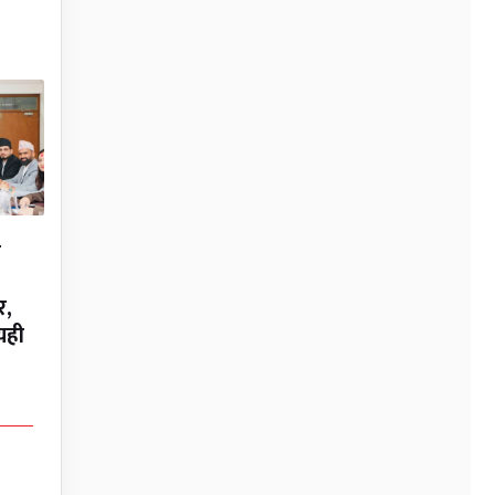
न
र,
यही