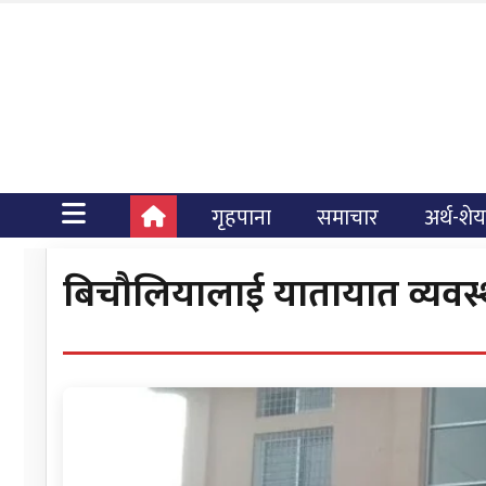
गृहपाना
समाचार
अर्थ-शे
बिचौलियालाई यातायात व्यवस्था