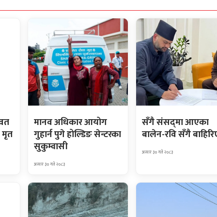
ावत
मानव अधिकार आयोग
सँगै संसद्‌मा आएका
 मृत
गुहार्न पुगे होल्डिङ सेन्टरका
बालेन-रवि सँगै बाहिरि
सुकुम्वासी
असार ३० गते २०८३
असार ३० गते २०८३