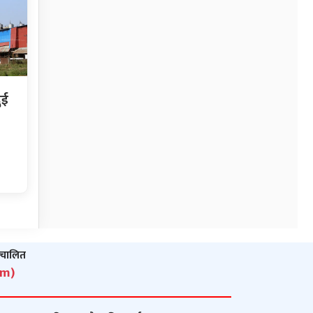
ुई
ञ्‍चालित
om)