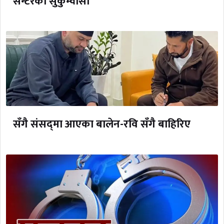
सेन्टरका सुकुम्वासी
सँगै संसद्‌मा आएका बालेन-रवि सँगै बाहिरिए