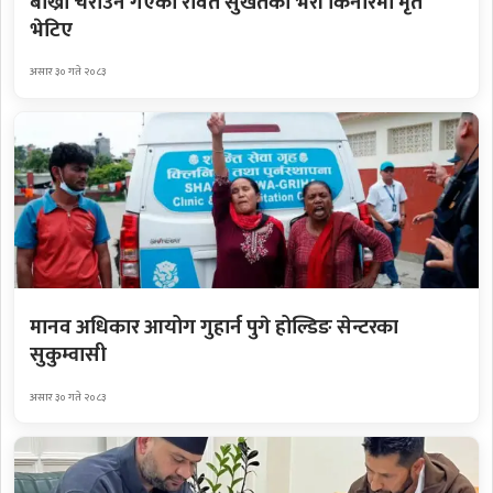
बाख्रा चराउन गएका रावत सुर्खेतको भेरी किनारमा मृत
भेटिए
असार ३० गते २०८३
मानव अधिकार आयोग गुहार्न पुगे होल्डिङ सेन्टरका
सुकुम्वासी
असार ३० गते २०८३