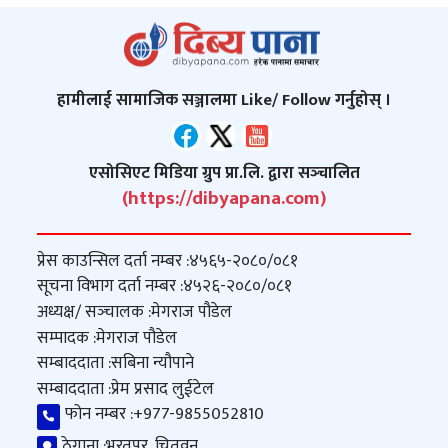
हामीलाई सामाजिक सञ्जालमा Like/ Follow गर्नुहोस् ।
एसोसिएट मिडिया ग्रुप प्रा.लि. द्वारा सञ्‍चालित
(https://dibyapana.com)
प्रेस काउन्सिल दर्ता नम्बर :
४५६५-२०८०/०८१
सूचना विभाग दर्ता नम्बर :
४५२६-२०८०/०८१
अध्यक्ष/ सञ्‍चालक :
मेगराज पौडेल
सम्पादक :
मेगराज पौडेल
सम्बाददाता :
सबिना न्यौपाने
सम्बाददाता :
प्रेम प्रसाद लुईटेल
फोन नम्बर :
+977-9855052810
ठेगाना :
भरतपुर, चितवन