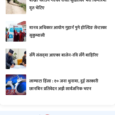
बाख्रा चराउन गएका रावत सुर्खेतको भेरी किनारमा
मृत भेटिए
मानव अधिकार आयोग गुहार्न पुगे होल्डिङ सेन्टरका
सुकुम्वासी
सँगै संसद्‌मा आएका बालेन-रवि सँगै बाहिरिए
लाम्पाटा हिंसा : १० जना थुनामा, दुई सरकारी
छानबिन प्रतिवेदन अझै सार्वजनिक भएन