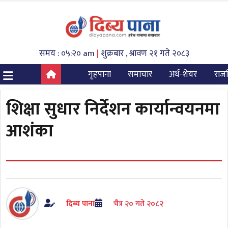
समय : ०५:२० am
|
शुक्रबार , श्रावण २१ गते २०८३
गृहपाना
समाचार
अर्थ-शेयर
राज
शिक्षा सुधार निर्देशन कार्यान्वयनमा
आशंका
दिब्य पाना
चैत्र २० गते २०८२