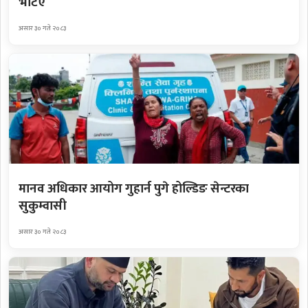
भेटिए
असार ३० गते २०८३
मानव अधिकार आयोग गुहार्न पुगे होल्डिङ सेन्टरका
सुकुम्वासी
असार ३० गते २०८३