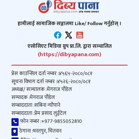
हामीलाई सामाजिक सञ्जालमा Like/ Follow गर्नुहोस् ।
एसोसिएट मिडिया ग्रुप प्रा.लि. द्वारा सञ्‍चालित
(https://dibyapana.com)
प्रेस काउन्सिल दर्ता नम्बर :
४५६५-२०८०/०८१
सूचना विभाग दर्ता नम्बर :
४५२६-२०८०/०८१
अध्यक्ष/ सञ्‍चालक :
मेगराज पौडेल
सम्पादक :
मेगराज पौडेल
सम्बाददाता :
सबिना न्यौपाने
सम्बाददाता :
प्रेम प्रसाद लुईटेल
फोन नम्बर :
+977-9855052810
ठेगाना :
भरतपुर, चितवन