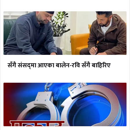
सँगै संसद्‌मा आएका बालेन-रवि सँगै बाहिरिए