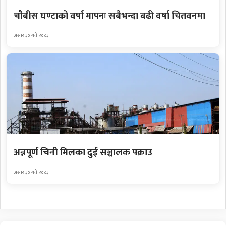
चौबीस घण्टाको वर्षा मापनः सबैभन्दा बढी वर्षा चितवनमा
असार ३० गते २०८३
अन्नपूर्ण चिनी मिलका दुई सञ्चालक पक्राउ
असार ३० गते २०८३