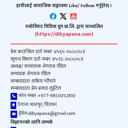
हामीलाई सामाजिक सञ्जालमा Like/ Follow गर्नुहोस् ।
एसोसिएट मिडिया ग्रुप प्रा.लि. द्वारा सञ्‍चालित
(https://dibyapana.com)
प्रेस काउन्सिल दर्ता नम्बर :
४५६५-२०८०/०८१
सूचना विभाग दर्ता नम्बर :
४५२६-२०८०/०८१
अध्यक्ष/ सञ्‍चालक :
मेगराज पौडेल
सम्पादक :
मेगराज पौडेल
सम्बाददाता :
सबिना न्यौपाने
सम्बाददाता :
प्रेम प्रसाद लुईटेल
फोन नम्बर :
+977-9855052810
ठेगाना :
भरतपुर, चितवन
ईमेल:
dibyapana@gmail.com
विज्ञापनको लागि सम्पर्क