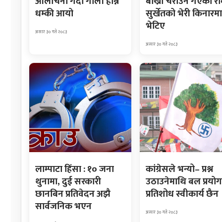
आलोचना गर्दा गोली हान्ने
बाख्रा चराउन गएका र
धम्की आयो
सुर्खेतको भेरी किनारमा
भेटिए
असार ३० गते २०८३
असार ३० गते २०८३
लाम्पाटा हिंसा : १० जना
कांग्रेसले भन्यो– प्रश्न
थुनामा, दुई सरकारी
उठाउनेमाथि बल प्रयोग
छानबिन प्रतिवेदन अझै
प्रतिशोध स्वीकार्य छैन
सार्वजनिक भएन
असार ३० गते २०८३