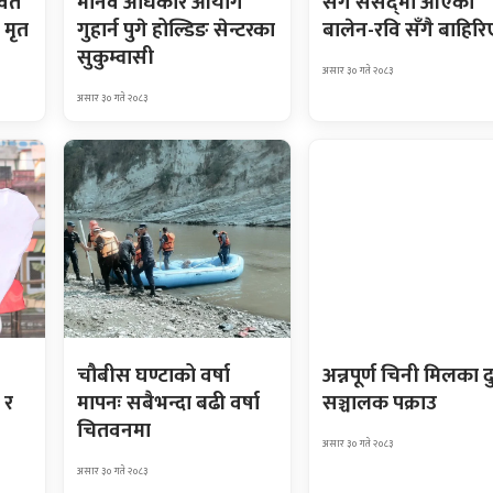
ावत
मानव अधिकार आयोग
सँगै संसद्‌मा आएका
 मृत
गुहार्न पुगे होल्डिङ सेन्टरका
बालेन-रवि सँगै बाहिरि
सुकुम्वासी
असार ३० गते २०८३
असार ३० गते २०८३
चौबीस घण्टाको वर्षा
अन्नपूर्ण चिनी मिलका द
 र
मापनः सबैभन्दा बढी वर्षा
सञ्चालक पक्राउ
चितवनमा
असार ३० गते २०८३
असार ३० गते २०८३