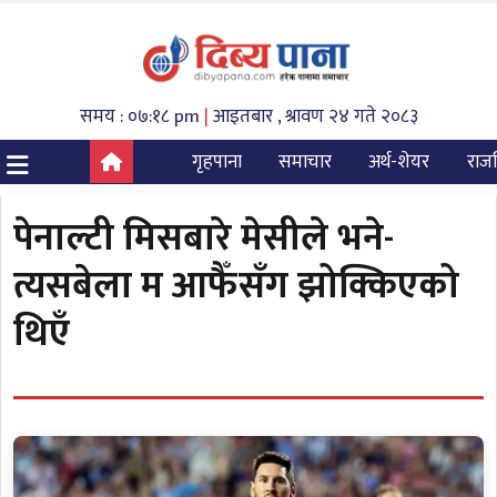
समय : ०७:१८ pm
|
आइतबार , श्रावण २४ गते २०८३
गृहपाना
समाचार
अर्थ-शेयर
राज
पेनाल्टी मिसबारे मेसीले भने-
त्यसबेला म आफैँसँग झोक्किएको
थिएँ