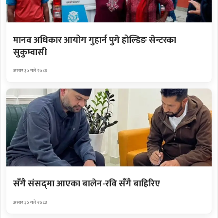
मानव अधिकार आयोग गुहार्न पुगे होल्डिङ सेन्टरका
सुकुम्वासी
असार ३० गते २०८३
सँगै संसद्‌मा आएका बालेन-रवि सँगै बाहिरिए
असार ३० गते २०८३