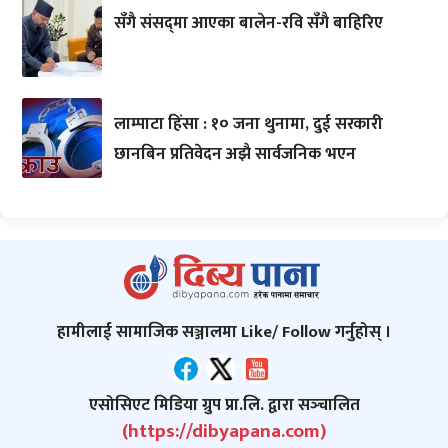
सँगै संसद्‌मा आएका बालेन-रवि सँगै बाहिरिए
लाम्पाटा हिंसा : १० जना थुनामा, दुई सरकारी
छानबिन प्रतिवेदन अझै सार्वजनिक भएन
हामीलाई सामाजिक सञ्जालमा Like/ Follow गर्नुहोस् ।
एसोसिएट मिडिया ग्रुप प्रा.लि. द्वारा सञ्‍चालित
(https://dibyapana.com)