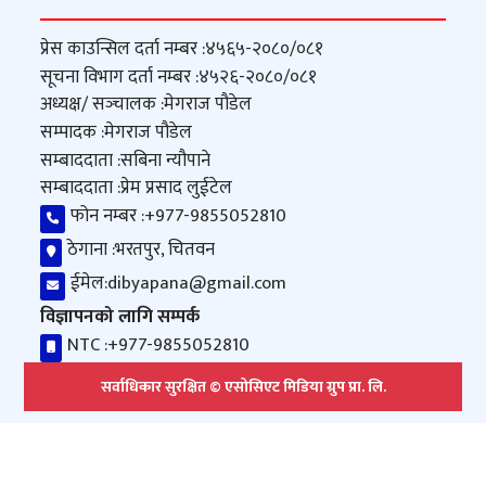
प्रेस काउन्सिल दर्ता नम्बर :
४५६५-२०८०/०८१
सूचना विभाग दर्ता नम्बर :
४५२६-२०८०/०८१
अध्यक्ष/ सञ्‍चालक :
मेगराज पौडेल
सम्पादक :
मेगराज पौडेल
सम्बाददाता :
सबिना न्यौपाने
सम्बाददाता :
प्रेम प्रसाद लुईटेल
फोन नम्बर :
+977-9855052810
ठेगाना :
भरतपुर, चितवन
ईमेल:
dibyapana@gmail.com
विज्ञापनको लागि सम्पर्क
NTC :
+977-9855052810
सर्वाधिकार सुरक्षित © एसोसिएट मिडिया ग्रुप प्रा. लि.