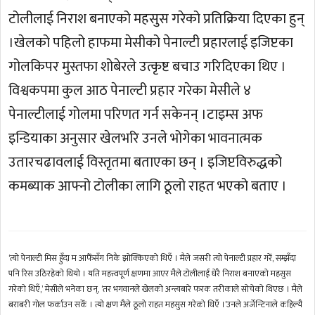
टोलीलाई निराश बनाएको महसुस गरेको प्रतिक्रिया दिएका हुन्
।खेलको पहिलो हाफमा मेसीको पेनाल्टी प्रहारलाई इजिप्टका
गोलकिपर मुस्तफा शोबेरले उत्कृष्ट बचाउ गरिदिएका थिए ।
विश्वकपमा कुल आठ पेनाल्टी प्रहार गरेका मेसीले ४
पेनाल्टीलाई गोलमा परिणत गर्न सकेनन् ।टाइम्स अफ
इन्डियाका अनुसार खेलभरि उनले भोगेका भावनात्मक
उतारचढावलाई विस्तृतमा बताएका छन् । इजिप्टविरुद्धको
कमब्याक आफ्नो टोलीका लागि ठूलो राहत भएको बताए ।
‘त्यो पेनाल्टी मिस हुँदा म आफैँसँग निकै झोक्किएको थिएँ । मैले जसरी त्यो पेनाल्टी प्रहार गरेँ, सम्झँदा
पनि रिस उठिरहेको थियो । यति महत्त्वपूर्ण क्षणमा आएर मैले टोलीलाई धेरै निराश बनाएको महसुस
गरेको थिएँ,’ मेसीले भनेका छन्, ‘तर भगवानले खेलको अन्त्यबारे फरक तरीकाले सोचेको थिएछ । मैले
बराबरी गोल फर्काउन सकेँ । त्यो क्षण मैले ठूलो राहत महसुस गरेको थिएँ ।’उनले अर्जेन्टिनाले कहिल्यै