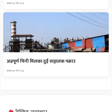
असार ३० गते २०८३
अन्नपूर्ण चिनी मिलका दुई सञ्चालक पक्राउ
असार ३० गते २०८३