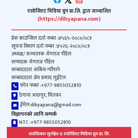
एसोसिएट मिडिया ग्रुप प्रा.लि. द्वारा सञ्‍चालित
(https://dibyapana.com)
प्रेस काउन्सिल दर्ता नम्बर :
४५६५-२०८०/०८१
सूचना विभाग दर्ता नम्बर :
४५२६-२०८०/०८१
अध्यक्ष/ सञ्‍चालक :
मेगराज पौडेल
सम्पादक :
मेगराज पौडेल
सम्बाददाता :
सबिना न्यौपाने
सम्बाददाता :
प्रेम प्रसाद लुईटेल
फोन नम्बर :
+977-9855052810
ठेगाना :
भरतपुर, चितवन
ईमेल:
dibyapana@gmail.com
विज्ञापनको लागि सम्पर्क
NTC :
+977-9855052810
सर्वाधिकार सुरक्षित © एसोसिएट मिडिया ग्रुप प्रा. लि.