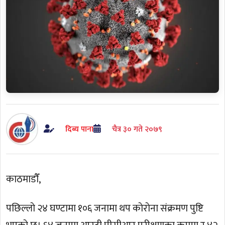
दिब्य पाना
चैत्र ३० गते २०७९
काठमाडाैँ,
पछिल्लाे २४ घण्टामा १०६ जनामा थप काेराेना संक्रमण पुष्टि