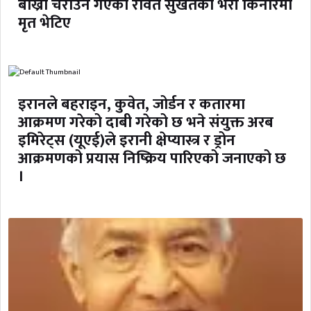
बाख्रा चराउन गएका रावत सुर्खेतको भेरी किनारमा
मृत भेटिए
इरानले बहराइन, कुवेत, जोर्डन र कतारमा
आक्रमण गरेको दाबी गरेको छ भने संयुक्त अरब
इमिरेट्स (यूएई)ले इरानी क्षेप्यास्त्र र ड्रोन
आक्रमणको प्रयास निष्क्रिय पारिएको जनाएको छ
।