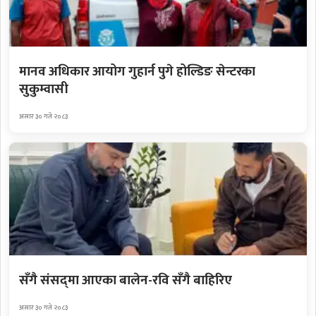
मानव अधिकार आयोग गुहार्न पुगे होल्डिङ सेन्टरका
सुकुम्वासी
असार ३० गते २०८३
सँगै संसद्‌मा आएका बालेन-रवि सँगै बाहिरिए
असार ३० गते २०८३