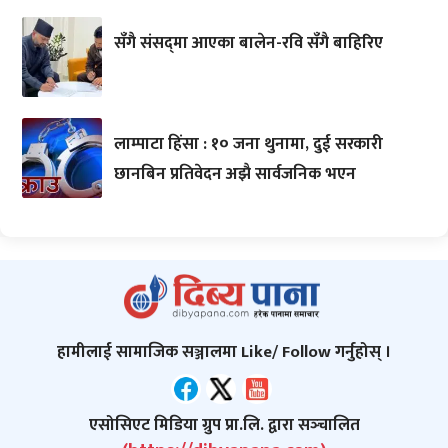
सँगै संसद्‌मा आएका बालेन-रवि सँगै बाहिरिए
लाम्पाटा हिंसा : १० जना थुनामा, दुई सरकारी
छानबिन प्रतिवेदन अझै सार्वजनिक भएन
हामीलाई सामाजिक सञ्जालमा Like/ Follow गर्नुहोस् ।
एसोसिएट मिडिया ग्रुप प्रा.लि. द्वारा सञ्‍चालित