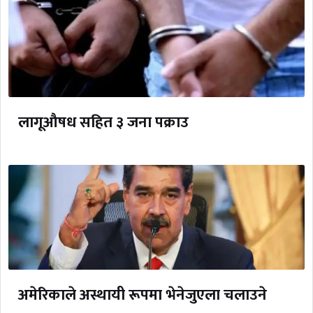
लागूऔषध सहित ३ जना पक्राउ
अमेरिकाले अस्थायी रूपमा भेनेजुएला चलाउने