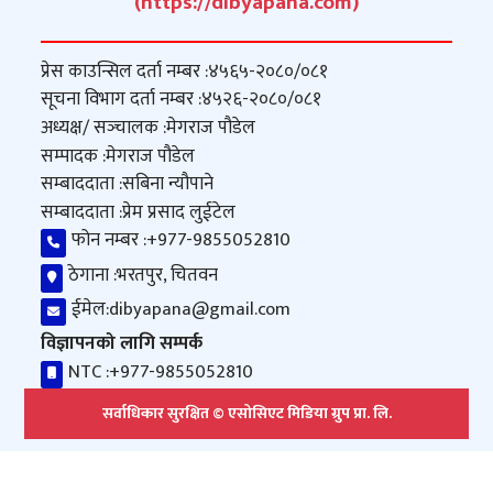
(https://dibyapana.com)
प्रेस काउन्सिल दर्ता नम्बर :
४५६५-२०८०/०८१
सूचना विभाग दर्ता नम्बर :
४५२६-२०८०/०८१
अध्यक्ष/ सञ्‍चालक :
मेगराज पौडेल
सम्पादक :
मेगराज पौडेल
सम्बाददाता :
सबिना न्यौपाने
सम्बाददाता :
प्रेम प्रसाद लुईटेल
फोन नम्बर :
+977-9855052810
ठेगाना :
भरतपुर, चितवन
ईमेल:
dibyapana@gmail.com
विज्ञापनको लागि सम्पर्क
NTC :
+977-9855052810
सर्वाधिकार सुरक्षित © एसोसिएट मिडिया ग्रुप प्रा. लि.