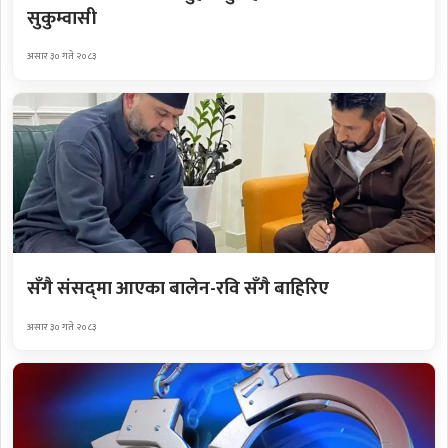
सुकुम्वासी
असार ३० गते २०८३
सँगै संसद्‌मा आएका बालेन-रवि सँगै बाहिरिए
असार ३० गते २०८३