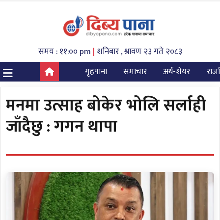
समय : ११:०० pm
|
शनिबार , श्रावण २३ गते २०८३
गृहपाना
समाचार
अर्थ-शेयर
राज
मनमा उत्साह बोकेर भोलि सर्लाही
जाँदैछु : गगन थापा