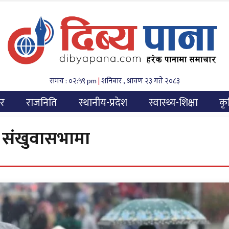
समय : ०२:५९ pm
|
शनिबार , श्रावण २३ गते २०८३
यर
राजनिति
स्थानीय-प्रदेश
स्वास्थ्य-शिक्षा
कृ
षा संखुवासभामा