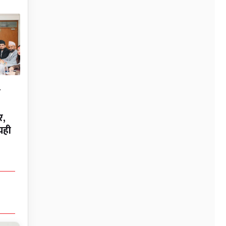
न
र,
यही