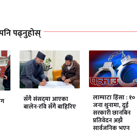
पनि पढ्नुहोस्
लाम्पाटा हिंसा : १०
सँगै संसद्‌मा आएका
ोग
जना थुनामा, दुई
बालेन-रवि सँगै बाहिरिए
सरकारी छानबिन
प्रतिवेदन अझै
सार्वजनिक भएन