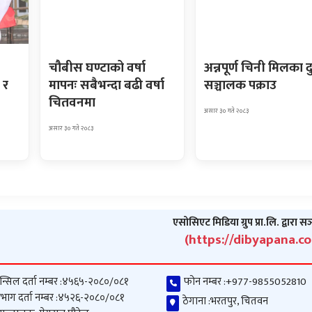
चौबीस घण्टाको वर्षा
अन्नपूर्ण चिनी मिलका द
 र
मापनः सबैभन्दा बढी वर्षा
सञ्चालक पक्राउ
चितवनमा
असार ३० गते २०८३
असार ३० गते २०८३
एसोसिएट मिडिया ग्रुप प्रा.लि. द्वारा स
(https://dibyapana.c
न्सिल दर्ता नम्बर :
४५६५-२०८०/०८१
फोन नम्बर :
+977-9855052810
भाग दर्ता नम्बर :
४५२६-२०८०/०८१
ठेगाना :
भरतपुर, चितवन