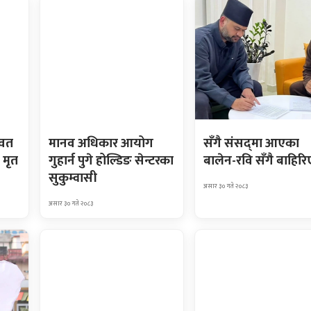
ावत
मानव अधिकार आयोग
सँगै संसद्‌मा आएका
 मृत
गुहार्न पुगे होल्डिङ सेन्टरका
बालेन-रवि सँगै बाहिरि
सुकुम्वासी
असार ३० गते २०८३
असार ३० गते २०८३