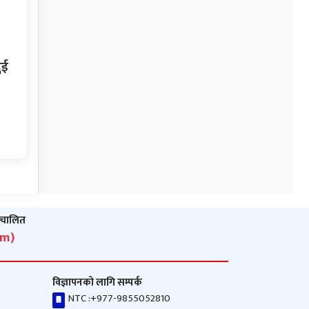
ुई
ञ्‍चालित
om)
विज्ञापनको लागि सम्पर्क
NTC :
+977-9855052810