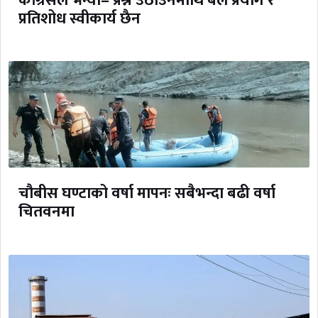
कांग्रेसले भन्यो– प्रश्न उठाउनेमाथि बल प्रयोग र
प्रतिशोध स्वीकार्य छैन
चौबीस घण्टाको वर्षा मापनः सबैभन्दा बढी वर्षा
चितवनमा