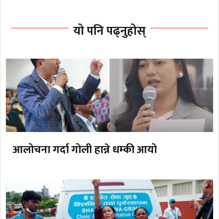
यो पनि पढ्नुहोस्
आलोचना गर्दा गोली हान्ने धम्की आयो