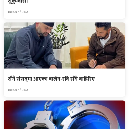
सुकुम्वासी
असार ३० गते २०८३
सँगै संसद्‌मा आएका बालेन-रवि सँगै बाहिरिए
असार ३० गते २०८३