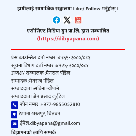
हामीलाई सामाजिक सञ्जालमा Like/ Follow गर्नुहोस् ।
एसोसिएट मिडिया ग्रुप प्रा.लि. द्वारा सञ्‍चालित
(https://dibyapana.com)
प्रेस काउन्सिल दर्ता नम्बर :
४५६५-२०८०/०८१
सूचना विभाग दर्ता नम्बर :
४५२६-२०८०/०८१
अध्यक्ष/ सञ्‍चालक :
मेगराज पौडेल
सम्पादक :
मेगराज पौडेल
सम्बाददाता :
सबिना न्यौपाने
सम्बाददाता :
प्रेम प्रसाद लुईटेल
फोन नम्बर :
+977-9855052810
ठेगाना :
भरतपुर, चितवन
ईमेल:
dibyapana@gmail.com
विज्ञापनको लागि सम्पर्क