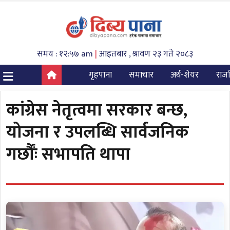
समय : १२:५७ am
|
आइतबार , श्रावण २३ गते २०८३
गृहपाना
समाचार
अर्थ-शेयर
राज
कांग्रेस नेतृत्वमा सरकार बन्छ,
योजना र उपलब्धि सार्वजनिक
गर्छौंः सभापति थापा