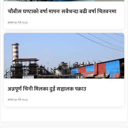
चौबीस घण्टाको वर्षा मापनः सबैभन्दा बढी वर्षा चितवनमा
असार ३० गते २०८३
अन्नपूर्ण चिनी मिलका दुई सञ्चालक पक्राउ
असार ३० गते २०८३