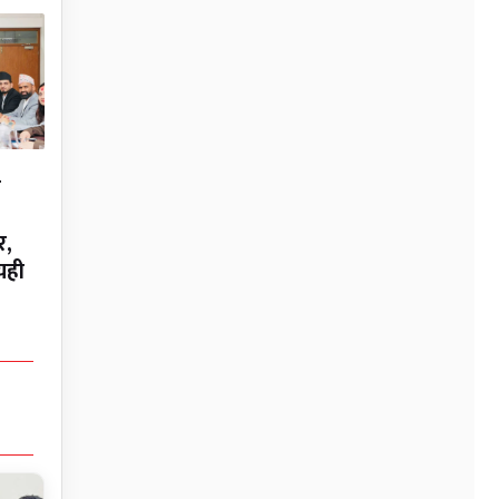
न
र,
यही