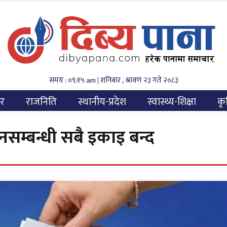
समय : ०९:१५ am
|
शनिबार , श्रावण २३ गते २०८३
यर
राजनिति
स्थानीय-प्रदेश
स्वास्थ्य-शिक्षा
कृ
चनसम्बन्धी सबै इकाइ बन्द