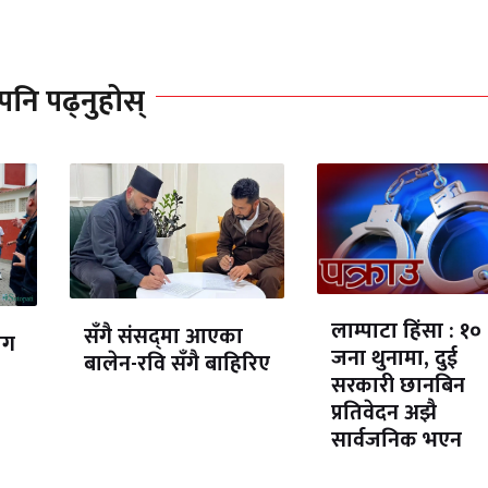
पनि पढ्नुहोस्
लाम्पाटा हिंसा : १०
सँगै संसद्‌मा आएका
ोग
जना थुनामा, दुई
बालेन-रवि सँगै बाहिरिए
सरकारी छानबिन
प्रतिवेदन अझै
सार्वजनिक भएन