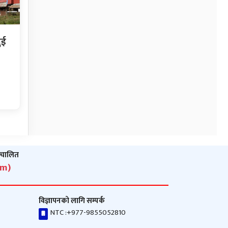
ुई
ञ्‍चालित
om)
विज्ञापनको लागि सम्पर्क
NTC :
+977-9855052810