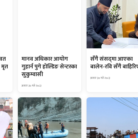
ावत
मानव अधिकार आयोग
सँगै संसद्‌मा आएका
 मृत
गुहार्न पुगे होल्डिङ सेन्टरका
बालेन-रवि सँगै बाहिरि
सुकुम्वासी
असार ३० गते २०८३
असार ३० गते २०८३