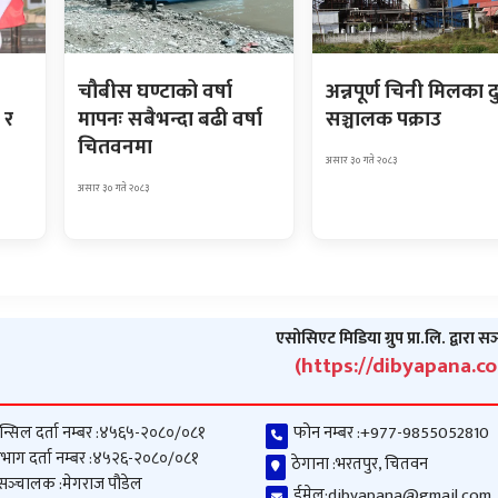
चौबीस घण्टाको वर्षा
अन्नपूर्ण चिनी मिलका द
 र
मापनः सबैभन्दा बढी वर्षा
सञ्चालक पक्राउ
चितवनमा
असार ३० गते २०८३
असार ३० गते २०८३
एसोसिएट मिडिया ग्रुप प्रा.लि. द्वारा स
(https://dibyapana.c
न्सिल दर्ता नम्बर :
४५६५-२०८०/०८१
फोन नम्बर :
+977-9855052810
भाग दर्ता नम्बर :
४५२६-२०८०/०८१
ठेगाना :
भरतपुर, चितवन
 सञ्‍चालक :
मेगराज पौडेल
ईमेल:
dibyapana@gmail.com