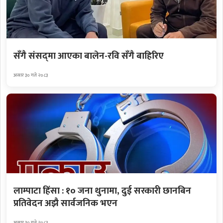
सँगै संसद्‌मा आएका बालेन-रवि सँगै बाहिरिए
असार ३० गते २०८३
लाम्पाटा हिंसा : १० जना थुनामा, दुई सरकारी छानबिन
प्रतिवेदन अझै सार्वजनिक भएन
असार ३० गते २०८३