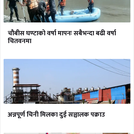
चौबीस घण्टाको वर्षा मापनः सबैभन्दा बढी वर्षा
चितवनमा
अन्नपूर्ण चिनी मिलका दुई सञ्चालक पक्राउ