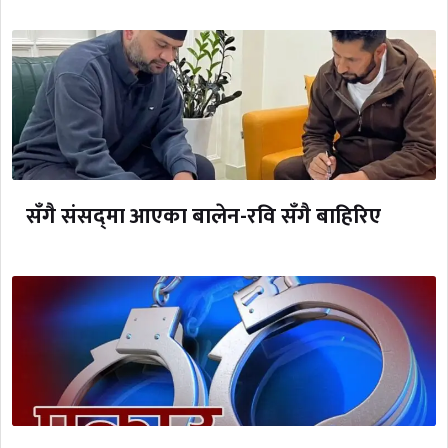
सँगै संसद्‌मा आएका बालेन-रवि सँगै बाहिरिए