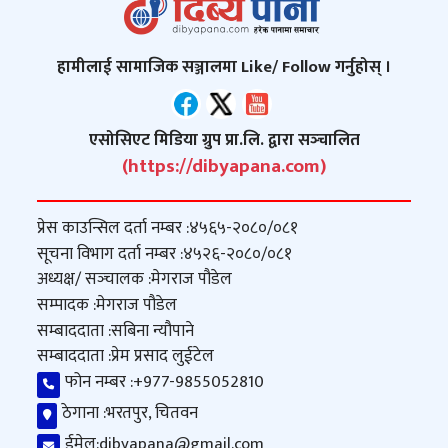
हामीलाई सामाजिक सञ्जालमा Like/ Follow गर्नुहोस् ।
एसोसिएट मिडिया ग्रुप प्रा.लि. द्वारा सञ्‍चालित
(https://dibyapana.com)
प्रेस काउन्सिल दर्ता नम्बर :
४५६५-२०८०/०८१
सूचना विभाग दर्ता नम्बर :
४५२६-२०८०/०८१
अध्यक्ष/ सञ्‍चालक :
मेगराज पौडेल
सम्पादक :
मेगराज पौडेल
सम्बाददाता :
सबिना न्यौपाने
सम्बाददाता :
प्रेम प्रसाद लुईटेल
फोन नम्बर :
+977-9855052810
ठेगाना :
भरतपुर, चितवन
ईमेल:
dibyapana@gmail.com