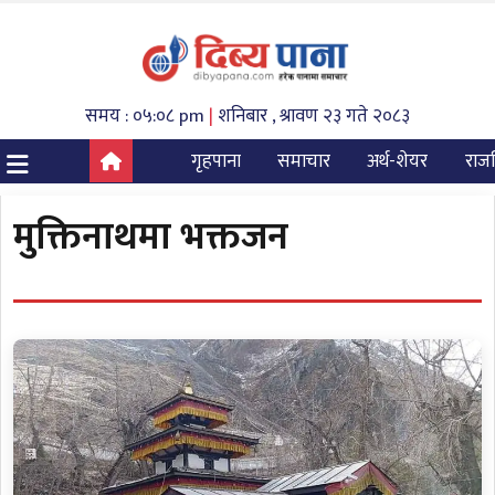
समय : ०५:०८ pm
|
शनिबार , श्रावण २३ गते २०८३
गृहपाना
समाचार
अर्थ-शेयर
राज
मुक्तिनाथमा भक्तजन