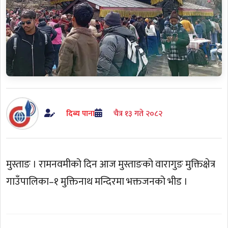
दिब्य पाना
चैत्र १३ गते २०८२
मुस्ताङ । रामनवमीको दिन आज मुस्ताङको वारागुङ मुक्तिक्षेत्र
गाउँपालिका–१ मुक्तिनाथ मन्दिरमा भक्तजनको भीड ।