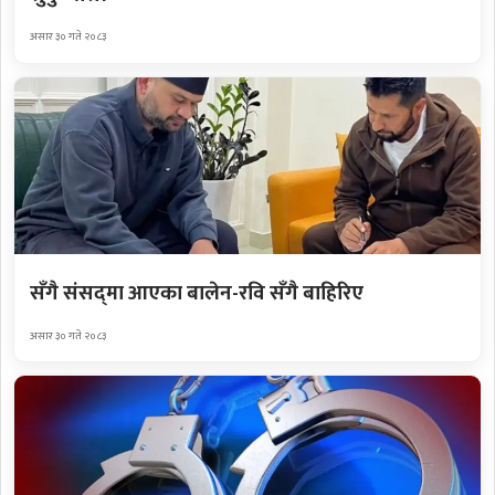
असार ३० गते २०८३
सँगै संसद्‌मा आएका बालेन-रवि सँगै बाहिरिए
असार ३० गते २०८३