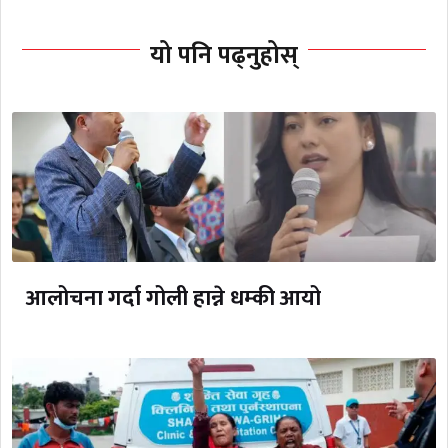
यो पनि पढ्नुहोस्
आलोचना गर्दा गोली हान्ने धम्की आयो