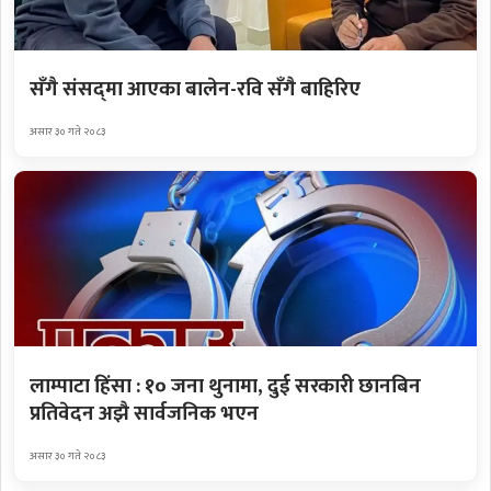
सँगै संसद्‌मा आएका बालेन-रवि सँगै बाहिरिए
असार ३० गते २०८३
लाम्पाटा हिंसा : १० जना थुनामा, दुई सरकारी छानबिन
प्रतिवेदन अझै सार्वजनिक भएन
असार ३० गते २०८३