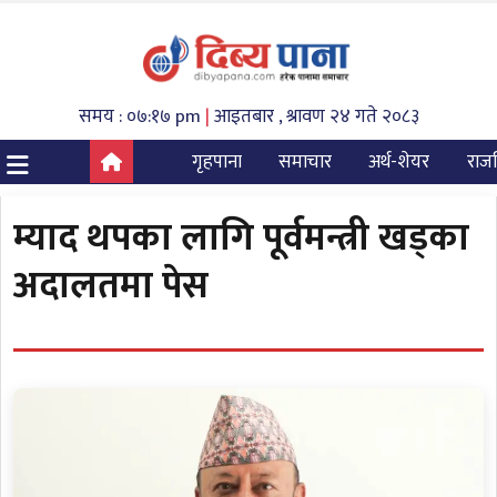
समय : ०७:१७ pm
|
आइतबार , श्रावण २४ गते २०८३
गृहपाना
समाचार
अर्थ-शेयर
राज
म्याद थपका लागि पूर्वमन्त्री खड्का
अदालतमा पेस