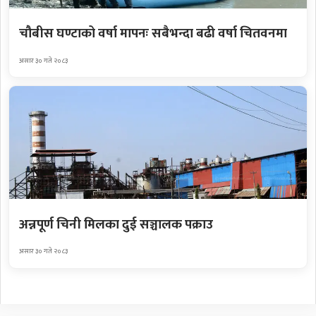
चौबीस घण्टाको वर्षा मापनः सबैभन्दा बढी वर्षा चितवनमा
असार ३० गते २०८३
अन्नपूर्ण चिनी मिलका दुई सञ्चालक पक्राउ
असार ३० गते २०८३