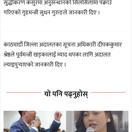
सुद्धीकरण कसुरमा अनुसन्धानको सिलसिलामा पक्राउ
गरिएको गृहमन्त्री सुधन गुरुङले जानकारी दिए ।
काठमाडौं जिल्ला अदालतका सूचना अधिकारी दीपककुमार
श्रेष्ठले पूर्वमन्त्री खड्कालाई म्याद थपका लागि अदालत
ल्याइपुर्‍याएको जानकारी दिए ।
यो पनि पढ्नुहोस्