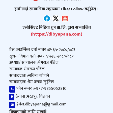
हामीलाई सामाजिक सञ्जालमा Like/ Follow गर्नुहोस् ।
एसोसिएट मिडिया ग्रुप प्रा.लि. द्वारा सञ्‍चालित
(https://dibyapana.com)
प्रेस काउन्सिल दर्ता नम्बर :
४५६५-२०८०/०८१
सूचना विभाग दर्ता नम्बर :
४५२६-२०८०/०८१
अध्यक्ष/ सञ्‍चालक :
मेगराज पौडेल
सम्पादक :
मेगराज पौडेल
सम्बाददाता :
सबिना न्यौपाने
सम्बाददाता :
प्रेम प्रसाद लुईटेल
फोन नम्बर :
+977-9855052810
ठेगाना :
भरतपुर, चितवन
ईमेल:
dibyapana@gmail.com
विज्ञापनको लागि सम्पर्क