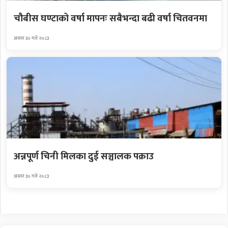
चौबीस घण्टाको वर्षा मापनः सबैभन्दा बढी वर्षा चितवनमा
असार ३० गते २०८३
अन्नपूर्ण चिनी मिलका दुई सञ्चालक पक्राउ
असार ३० गते २०८३