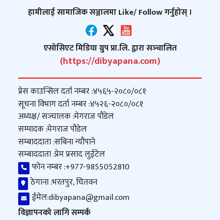
हामीलाई सामाजिक सञ्जालमा Like/ Follow गर्नुहोस् ।
एसोसिएट मिडिया ग्रुप प्रा.लि. द्वारा सञ्‍चालित
(https://dibyapana.com)
प्रेस काउन्सिल दर्ता नम्बर :
४५६५-२०८०/०८१
सूचना विभाग दर्ता नम्बर :
४५२६-२०८०/०८१
अध्यक्ष/ सञ्‍चालक :
मेगराज पौडेल
सम्पादक :
मेगराज पौडेल
सम्बाददाता :
सबिना न्यौपाने
सम्बाददाता :
प्रेम प्रसाद लुईटेल
फोन नम्बर :
+977-9855052810
ठेगाना :
भरतपुर, चितवन
ईमेल:
dibyapana@gmail.com
विज्ञापनको लागि सम्पर्क