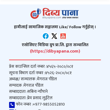
हामीलाई सामाजिक सञ्जालमा Like/ Follow गर्नुहोस् ।
एसोसिएट मिडिया ग्रुप प्रा.लि. द्वारा सञ्‍चालित
(https://dibyapana.com)
प्रेस काउन्सिल दर्ता नम्बर :
४५६५-२०८०/०८१
सूचना विभाग दर्ता नम्बर :
४५२६-२०८०/०८१
अध्यक्ष/ सञ्‍चालक :
मेगराज पौडेल
सम्पादक :
मेगराज पौडेल
सम्बाददाता :
सबिना न्यौपाने
सम्बाददाता :
प्रेम प्रसाद लुईटेल
फोन नम्बर :
+977-9855052810