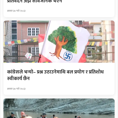
प्रतिवेदन अझै सार्वजनिक भएन
असार ३० गते २०८३
कांग्रेसले भन्यो– प्रश्न उठाउनेमाथि बल प्रयोग र प्रतिशोध
स्वीकार्य छैन
असार ३० गते २०८३