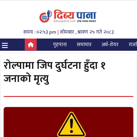
समय : ०२:५३ pm
|
सोमबार , श्रावण २५ गते २०८३
गृहपाना
समाचार
अर्थ-शेयर
राज
रोल्पामा जिप दुर्घटना हुँदा १
जनाको मृत्यु