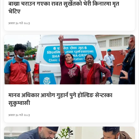
बाख्रा चराउन गएका रावत सुर्खेतको भेरी किनारमा मृत
भेटिए
असार ३० गते २०८३
मानव अधिकार आयोग गुहार्न पुगे होल्डिङ सेन्टरका
सुकुम्वासी
असार ३० गते २०८३