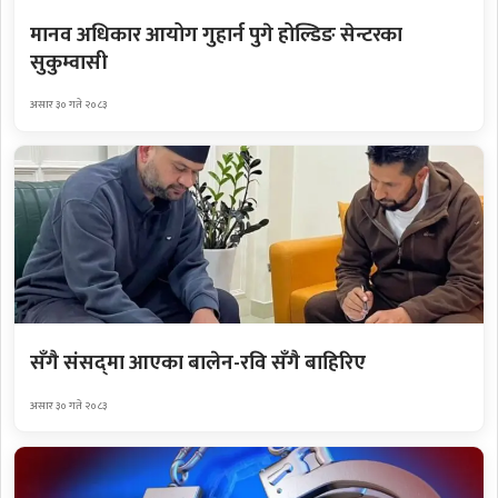
मानव अधिकार आयोग गुहार्न पुगे होल्डिङ सेन्टरका
सुकुम्वासी
असार ३० गते २०८३
सँगै संसद्‌मा आएका बालेन-रवि सँगै बाहिरिए
असार ३० गते २०८३