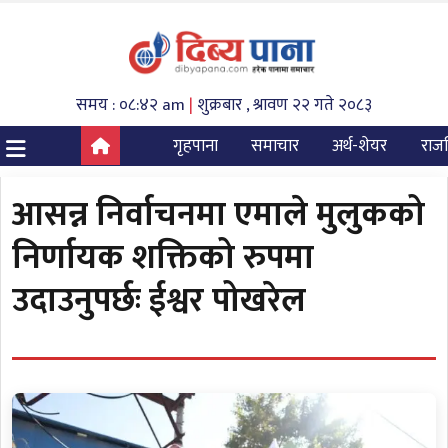
समय : ०८:४२ am
|
शुक्रबार , श्रावण २२ गते २०८३
गृहपाना
समाचार
अर्थ-शेयर
राज
आसन्न निर्वाचनमा एमाले मुलुकको
निर्णायक शक्तिको रुपमा
उदाउनुपर्छः ईश्वर पोखरेल