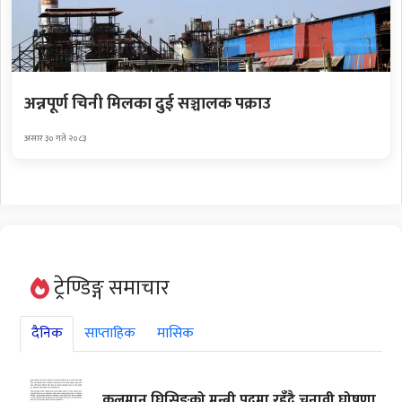
अन्नपूर्ण चिनी मिलका दुई सञ्चालक पक्राउ
असार ३० गते २०८३
ट्रेण्डिङ्ग समाचार
दैनिक
साप्ताहिक
मासिक
कुलमान घिसिङको मन्त्री पदमा रहँदै चुनावी घोषणा