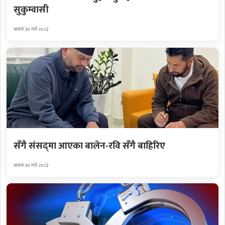
सुकुम्वासी
असार ३० गते २०८३
सँगै संसद्‌मा आएका बालेन-रवि सँगै बाहिरिए
असार ३० गते २०८३