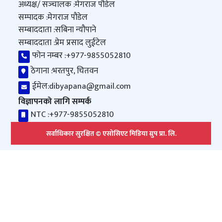
अध्यक्ष/ सञ्‍चालक :
मेगराज पौडेल
सम्पादक :
मेगराज पौडेल
सम्बाददाता :
सबिना न्यौपाने
सम्बाददाता :
प्रेम प्रसाद लुईटेल
फोन नम्बर :
+977-9855052810
ठेगाना :
भरतपुर, चितवन
ईमेल:
dibyapana@gmail.com
विज्ञापनको लागि सम्पर्क
NTC :
+977-9855052810
सर्वाधिकार सुरक्षित © एसोसिएट मिडिया ग्रुप प्रा. लि.