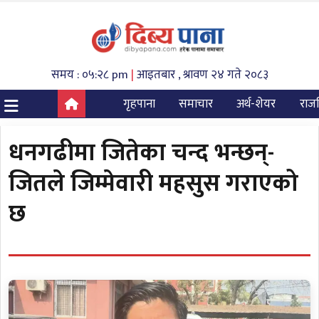
समय : ०५:२८ pm
|
आइतबार , श्रावण २४ गते २०८३
गृहपाना
समाचार
अर्थ-शेयर
राज
धनगढीमा जितेका चन्द भन्छन्-
जितले जिम्मेवारी महसुस गराएको
छ