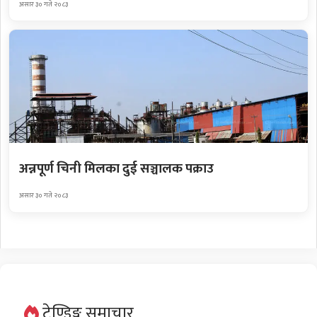
असार ३० गते २०८३
अन्नपूर्ण चिनी मिलका दुई सञ्चालक पक्राउ
असार ३० गते २०८३
ट्रेण्डिङ्ग समाचार