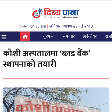
समय : १०:३६ am
|
शनिबार , श्रावण २३ गते २०८३
गृहपाना
समाचार
अर्थ-शेयर
राज
कोशी अस्पतालमा ‘ब्लड बैंक’
स्थापनाको तयारी