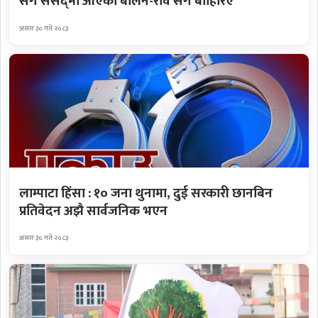
सँगै संसद्‌मा आएका बालेन-रवि सँगै बाहिरिए
असार ३० गते २०८३
लाम्पाटा हिंसा : १० जना थुनामा, दुई सरकारी छानबिन
प्रतिवेदन अझै सार्वजनिक भएन
असार ३० गते २०८३