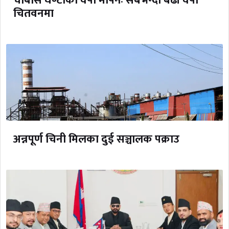
चौबीस घण्टाको वर्षा मापनः सबैभन्दा बढी वर्षा
चितवनमा
अन्नपूर्ण चिनी मिलका दुई सञ्चालक पक्राउ