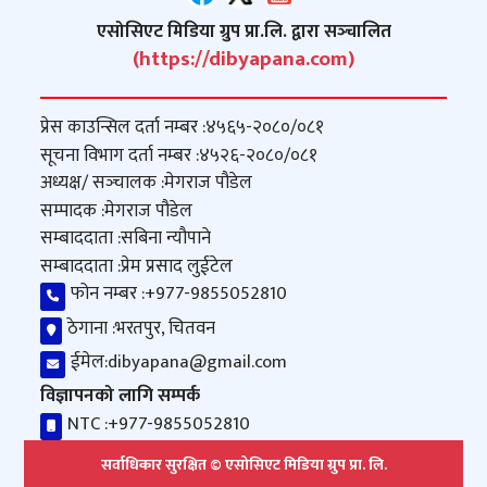
एसोसिएट मिडिया ग्रुप प्रा.लि. द्वारा सञ्‍चालित
(https://dibyapana.com)
प्रेस काउन्सिल दर्ता नम्बर :
४५६५-२०८०/०८१
सूचना विभाग दर्ता नम्बर :
४५२६-२०८०/०८१
अध्यक्ष/ सञ्‍चालक :
मेगराज पौडेल
सम्पादक :
मेगराज पौडेल
सम्बाददाता :
सबिना न्यौपाने
सम्बाददाता :
प्रेम प्रसाद लुईटेल
फोन नम्बर :
+977-9855052810
ठेगाना :
भरतपुर, चितवन
ईमेल:
dibyapana@gmail.com
विज्ञापनको लागि सम्पर्क
NTC :
+977-9855052810
सर्वाधिकार सुरक्षित © एसोसिएट मिडिया ग्रुप प्रा. लि.