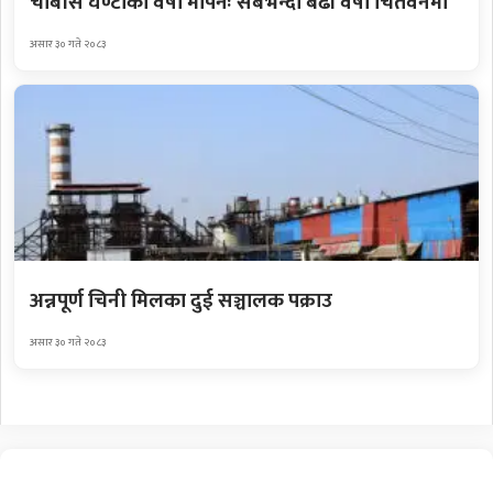
चौबीस घण्टाको वर्षा मापनः सबैभन्दा बढी वर्षा चितवनमा
असार ३० गते २०८३
अन्नपूर्ण चिनी मिलका दुई सञ्चालक पक्राउ
असार ३० गते २०८३