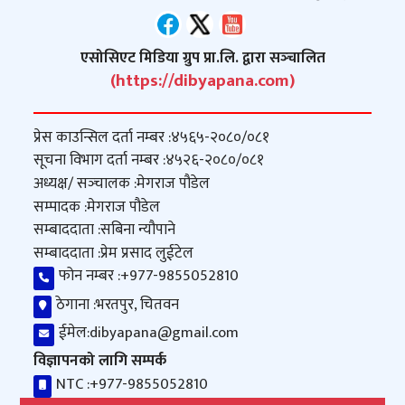
एसोसिएट मिडिया ग्रुप प्रा.लि. द्वारा सञ्‍चालित
(https://dibyapana.com)
प्रेस काउन्सिल दर्ता नम्बर :
४५६५-२०८०/०८१
सूचना विभाग दर्ता नम्बर :
४५२६-२०८०/०८१
अध्यक्ष/ सञ्‍चालक :
मेगराज पौडेल
सम्पादक :
मेगराज पौडेल
सम्बाददाता :
सबिना न्यौपाने
सम्बाददाता :
प्रेम प्रसाद लुईटेल
फोन नम्बर :
+977-9855052810
ठेगाना :
भरतपुर, चितवन
ईमेल:
dibyapana@gmail.com
विज्ञापनको लागि सम्पर्क
NTC :
+977-9855052810