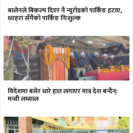
बालेनले बिकल्प दिएर नै न्युरोडको पार्किङ हटाए,
धरहरा सँगैको पार्किङ निःशुल्क
विदेशमा बसेर धारे हात लगाएर मात्र देश बन्दैन्:
मन्त्री लम्साल