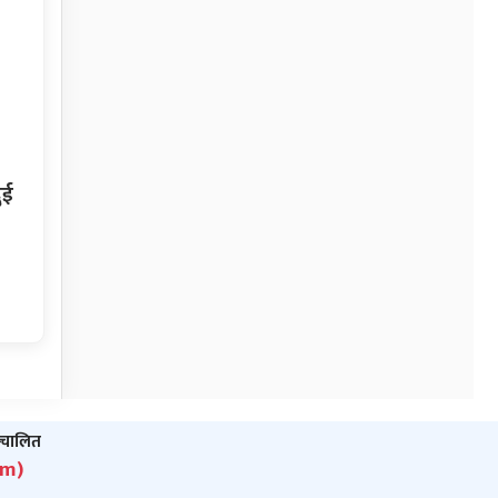
ुई
ञ्‍चालित
om)