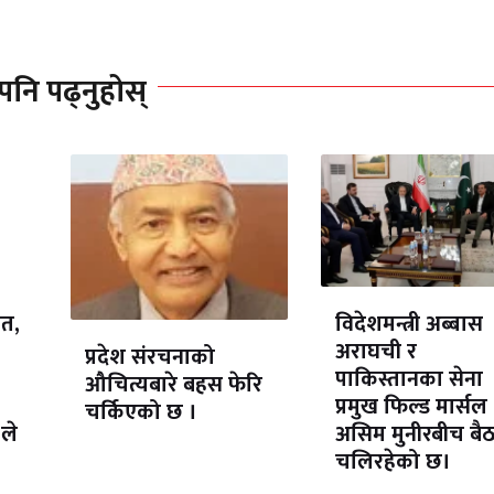
पनि पढ्नुहोस्
ेत,
विदेशमन्त्री अब्बास
अराघची र
प्रदेश संरचनाको
पाकिस्तानका सेना
औचित्यबारे बहस फेरि
प्रमुख फिल्ड मार्सल
चर्किएको छ ।
ले
असिम मुनीरबीच बै
चलिरहेको छ।