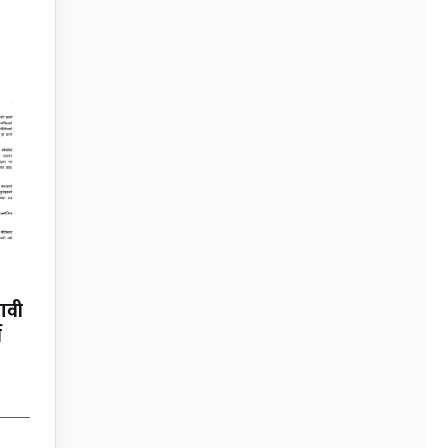
नावी
न