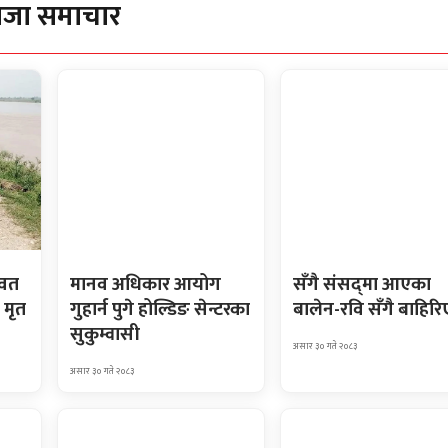
ाजा समाचार
ावत
मानव अधिकार आयोग
सँगै संसद्‌मा आएका
 मृत
गुहार्न पुगे होल्डिङ सेन्टरका
बालेन-रवि सँगै बाहिरि
सुकुम्वासी
असार ३० गते २०८३
असार ३० गते २०८३