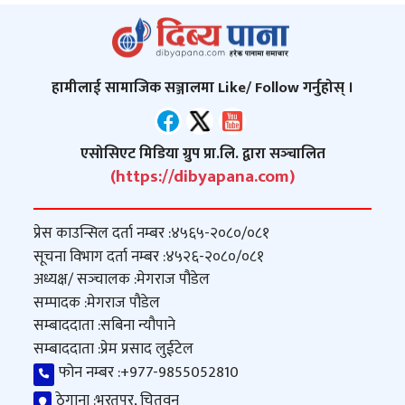
हामीलाई सामाजिक सञ्जालमा Like/ Follow गर्नुहोस् ।
एसोसिएट मिडिया ग्रुप प्रा.लि. द्वारा सञ्‍चालित
(https://dibyapana.com)
प्रेस काउन्सिल दर्ता नम्बर :
४५६५-२०८०/०८१
सूचना विभाग दर्ता नम्बर :
४५२६-२०८०/०८१
अध्यक्ष/ सञ्‍चालक :
मेगराज पौडेल
सम्पादक :
मेगराज पौडेल
सम्बाददाता :
सबिना न्यौपाने
सम्बाददाता :
प्रेम प्रसाद लुईटेल
फोन नम्बर :
+977-9855052810
ठेगाना :
भरतपुर, चितवन