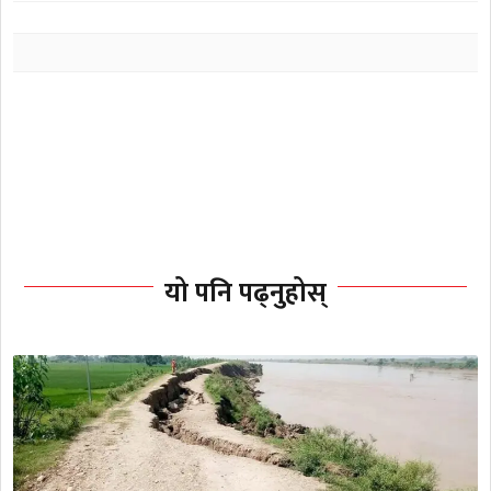
यो पनि पढ्नुहोस्