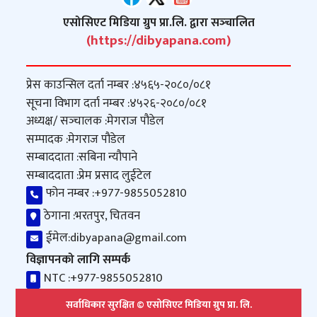
एसोसिएट मिडिया ग्रुप प्रा.लि. द्वारा सञ्‍चालित
(https://dibyapana.com)
प्रेस काउन्सिल दर्ता नम्बर :
४५६५-२०८०/०८१
सूचना विभाग दर्ता नम्बर :
४५२६-२०८०/०८१
अध्यक्ष/ सञ्‍चालक :
मेगराज पौडेल
सम्पादक :
मेगराज पौडेल
सम्बाददाता :
सबिना न्यौपाने
सम्बाददाता :
प्रेम प्रसाद लुईटेल
फोन नम्बर :
+977-9855052810
ठेगाना :
भरतपुर, चितवन
ईमेल:
dibyapana@gmail.com
विज्ञापनको लागि सम्पर्क
NTC :
+977-9855052810
सर्वाधिकार सुरक्षित © एसोसिएट मिडिया ग्रुप प्रा. लि.