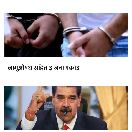
लागूऔषध सहित ३ जना पक्राउ