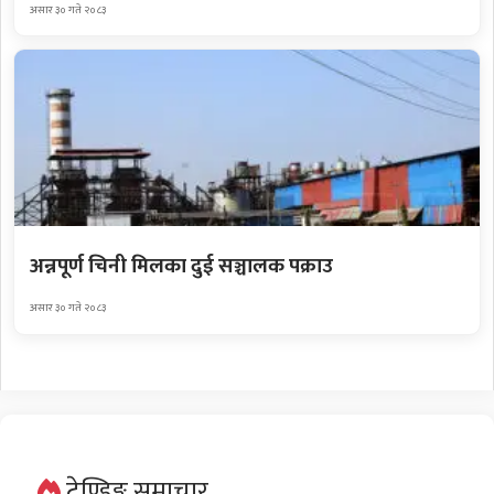
असार ३० गते २०८३
अन्नपूर्ण चिनी मिलका दुई सञ्चालक पक्राउ
असार ३० गते २०८३
ट्रेण्डिङ्ग समाचार