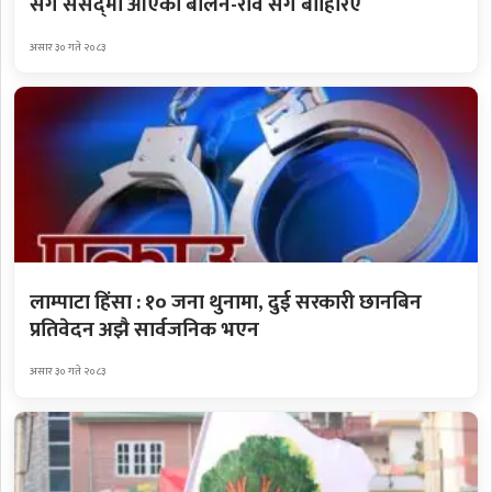
सँगै संसद्‌मा आएका बालेन-रवि सँगै बाहिरिए
असार ३० गते २०८३
लाम्पाटा हिंसा : १० जना थुनामा, दुई सरकारी छानबिन
प्रतिवेदन अझै सार्वजनिक भएन
असार ३० गते २०८३