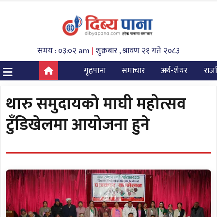
समय : ०३:०२ am
|
शुक्रबार , श्रावण २१ गते २०८३
गृहपाना
समाचार
अर्थ-शेयर
राज
थारु समुदायको माघी महोत्सव
टुँडिखेलमा आयोजना हुने