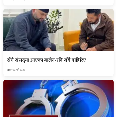
सँगै संसद्‌मा आएका बालेन-रवि सँगै बाहिरिए
असार ३० गते २०८३