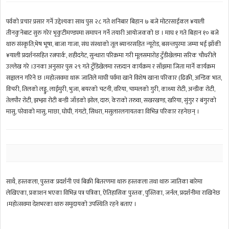
पर्वको प्रचार प्रसार गर्ने उद्देश्यका साथ पुस २८ गते शनिबार बिहान ७ बजे मोटरसाईकल ¥याली
तीनकुनेबाट सुरु गरेर भृकुटीमण्डपमा समापन गर्ने तयारी आयोजकको छ । माघ १ गते बिहान १० बजे
थारु संस्कृति,भेष भूषा, बाजा गाजा, संघ संस्थाको तूल ब्यानरसहित न्यूरोड, बसन्तपुरमा जम्मा भई झाँकी
¥याली प्रदर्शनसहित रत्नपार्क, शहीदगेट, सुन्धारा परिक्रमा गरी मूलसमारोह टुँडीखेलमा सरिक चौधरीले
उल्लेख गरे ।उनका अनुसार पुस २९ गते टुँडिखेलमा रक्तदान कार्यक्रम र साँझमा जिता मार्ने कार्यक्रम
सञ्चालन गरिने छ ।महोत्सवमा थारू जातिले माघी पर्वमा खाने विशेष खाना परिकार (ढिक्री, अन्डिक भात,
विचरी, तिलको लड्डु, लाईमुरी, भुजा, बयरको चटनी, वरिया, चामलको गुरी, काथ्या रोटी, अन्डीक रोटी,
तेलपौर रोटी, झभ्झा रोटी बन्डी जाँडको झोल, दारु, केराको तरुवा, सखरखण्ड, खरिया, सुंगुर र बंगुरको
मासु, परेवाको मासु, माछा, घोघी, गंगटो, सिधरा, मसुलारलगायतका विभिन्न परिकार रहनेछन् ।
साथै, हस्तकला, पुस्तक प्रदर्शनी एवं बिक्री बितरणमा थारु हस्तकला तथा थारु जातिका बारेमा
लेखिएका, प्रकाशन भएका विभिन्न पत्र पत्रिका, ऐतिहासिक पुस्तक, पुस्तिका, जर्नल, प्रदर्शनीमा राखिनेछ
।महोत्सवमा देशभरका थारु समुदायको उपस्थिति रहने बताए ।