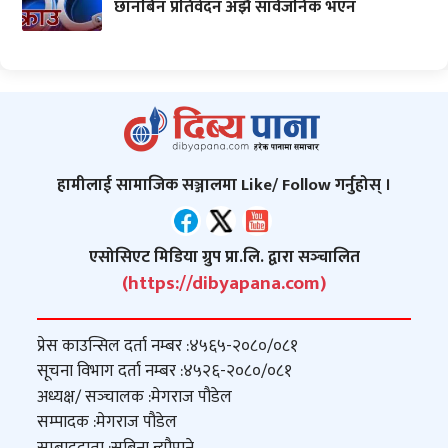
छानबिन प्रतिवेदन अझै सार्वजनिक भएन
हामीलाई सामाजिक सञ्जालमा Like/ Follow गर्नुहोस् ।
एसोसिएट मिडिया ग्रुप प्रा.लि. द्वारा सञ्‍चालित
(https://dibyapana.com)
प्रेस काउन्सिल दर्ता नम्बर :
४५६५-२०८०/०८१
सूचना विभाग दर्ता नम्बर :
४५२६-२०८०/०८१
अध्यक्ष/ सञ्‍चालक :
मेगराज पौडेल
सम्पादक :
मेगराज पौडेल
सम्बाददाता :
सबिना न्यौपाने