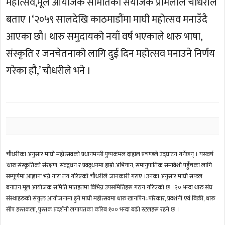
महोत्सव,मूल आयोजक समितिका संयोजक प्रेमिलाल चौधरीले
बताए ।‘२०५९ सालदेखि काठमाडौंमा माघी महोत्सव मनाउँदै
आएका छौ। थारु समुदायको नयाँ वर्ष भएकाले थारु भाषा,
संस्कृति र जनचेतनाको लागि दुई दिन महोत्सव मनाउने निर्णय
गरेका हौ,’ चौधरीले भने ।
चौधरीका अनुसार माघी महोत्सवको प्रधानमन्त्री पुष्पकमल दाहाल प्रचण्डले उद्घाटन गर्नेछन् । यसवर्ष
‘थारु संस्कृतिको संरक्षण, संवद्र्धन र प्रवद्र्धनमा हाम्रो अभियान, समानुपातिक समावेशी पहुँचका लागि
सम्पूर्णमा आह्वान’ भन्ने नारा तय गरिएको चौधरीले जानकारी गराए ।उनका अनुसार माघी सफल
बनाउन मूल आयोजक समिति मातहतमा विभिन्न उपसमितिहरू गठन गरिएको छ ।२० भन्दा थारु संघ
संस्थाहरुको संयुक्त आयोजनामा हुने माघी महोत्सवमा थारु खानपिन÷परिकार, प्रदर्शनी एवं बिक्री, थारु
सीप हस्तकला, पुस्तक प्रदर्शनी लगायतका करिब १०० भन्दा बढी स्टलहरू रहने छ ।