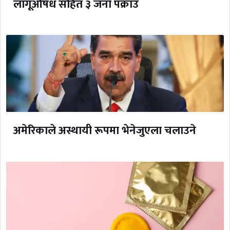
लागूऔषध सहित ३ जना पक्राउ
अमेरिकाले अस्थायी रूपमा भेनेजुएला चलाउने