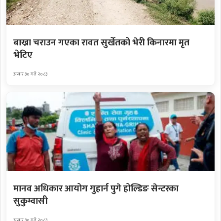
बाख्रा चराउन गएका रावत सुर्खेतको भेरी किनारमा मृत
भेटिए
असार ३० गते २०८३
मानव अधिकार आयोग गुहार्न पुगे होल्डिङ सेन्टरका
सुकुम्वासी
असार ३० गते २०८३