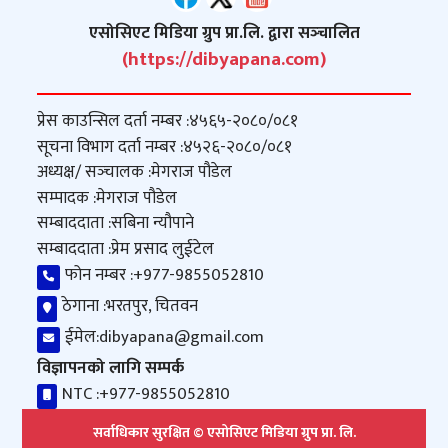
एसोसिएट मिडिया ग्रुप प्रा.लि. द्वारा सञ्‍चालित
(https://dibyapana.com)
प्रेस काउन्सिल दर्ता नम्बर :
४५६५-२०८०/०८१
सूचना विभाग दर्ता नम्बर :
४५२६-२०८०/०८१
अध्यक्ष/ सञ्‍चालक :
मेगराज पौडेल
सम्पादक :
मेगराज पौडेल
सम्बाददाता :
सबिना न्यौपाने
सम्बाददाता :
प्रेम प्रसाद लुईटेल
फोन नम्बर :
+977-9855052810
ठेगाना :
भरतपुर, चितवन
ईमेल:
dibyapana@gmail.com
विज्ञापनको लागि सम्पर्क
NTC :
+977-9855052810
सर्वाधिकार सुरक्षित © एसोसिएट मिडिया ग्रुप प्रा. लि.