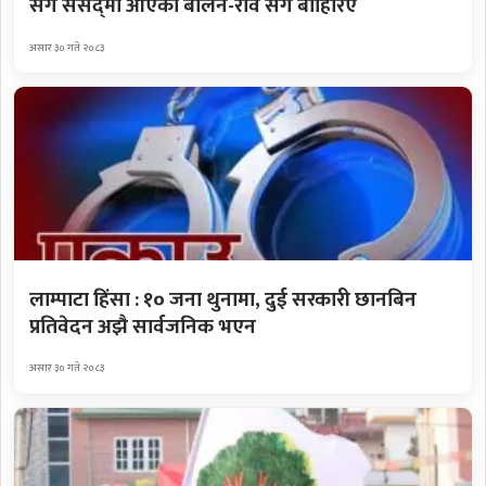
सँगै संसद्‌मा आएका बालेन-रवि सँगै बाहिरिए
असार ३० गते २०८३
लाम्पाटा हिंसा : १० जना थुनामा, दुई सरकारी छानबिन
प्रतिवेदन अझै सार्वजनिक भएन
असार ३० गते २०८३