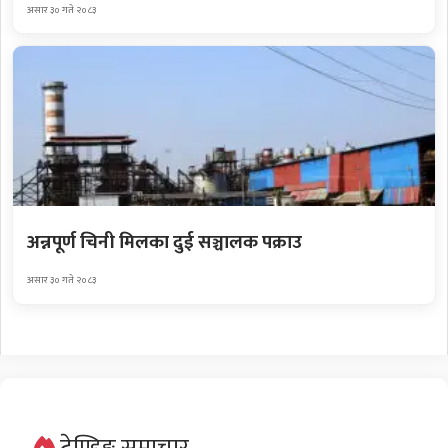
असार ३० गते २०८३
अन्नपूर्ण चिनी मिलका दुई सञ्चालक पक्राउ
असार ३० गते २०८३
ट्रेण्डिङ्ग समाचार