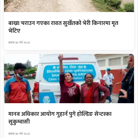
बाख्रा चराउन गएका रावत सुर्खेतको भेरी किनारमा मृत
भेटिए
असार ३० गते २०८३
मानव अधिकार आयोग गुहार्न पुगे होल्डिङ सेन्टरका
सुकुम्वासी
असार ३० गते २०८३