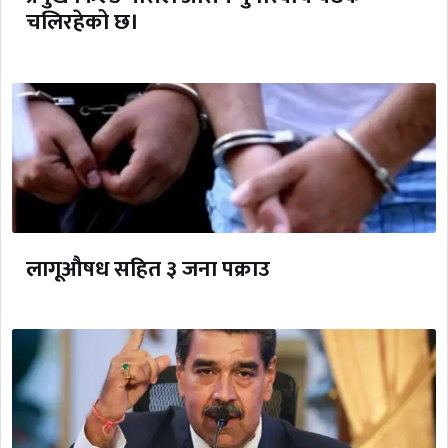
चलिरहेको छ।
लागूऔषध सहित ३ जना पक्राउ