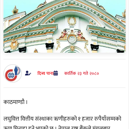
दिब्य पाना
कार्तिक २३ गते २०८०
काठमाण्डाै ।
लघुवित्त वित्तीय संस्थाका ऋणीहरुको १ हजार रुपैयाँसम्मको
ऋण मिनाहा हुने भएको छ । नेपाल राष्ट्र बैंकले मंगलबार