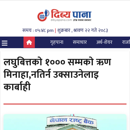
समय : ०५:४८ pm
|
शुक्रबार , श्रावण २२ गते २०८३
गृहपाना
समाचार
अर्थ-शेयर
राज
लघुबित्तकाे १००० सम्मकाे ऋण
मिनाहा,नतिर्न उक्साउनेलाइ
कार्बाही