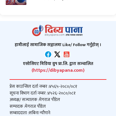
हामीलाई सामाजिक सञ्जालमा Like/ Follow गर्नुहोस् ।
एसोसिएट मिडिया ग्रुप प्रा.लि. द्वारा सञ्‍चालित
(https://dibyapana.com)
प्रेस काउन्सिल दर्ता नम्बर :
४५६५-२०८०/०८१
सूचना विभाग दर्ता नम्बर :
४५२६-२०८०/०८१
अध्यक्ष/ सञ्‍चालक :
मेगराज पौडेल
सम्पादक :
मेगराज पौडेल
सम्बाददाता :
सबिना न्यौपाने