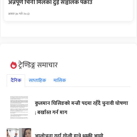
अन्नपूर्ण चिनी मिलका दुई सञ्चालक पक्राउ
असार ३० गते २०८३
ट्रेण्डिङ्ग समाचार
दैनिक
साप्ताहिक
मासिक
कुलमान घिसिङको मन्त्री पदमा रहँदै चुनावी घोषणा
; बर्खास्त गर्न माग
आलोचना गर्दा गोली हान्ने धम्की आयो