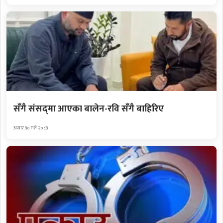
सँगै संसद्‌मा आएका बालेन-रवि सँगै बाहिरिए
असार ३० गते २०८३