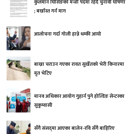
कुलमान घिसिङको मन्त्री पदमा रहँदै चुनावी घोषणा
; बर्खास्त गर्न माग
आलोचना गर्दा गोली हान्ने धम्की आयो
बाख्रा चराउन गएका रावत सुर्खेतको भेरी किनारमा
मृत भेटिए
मानव अधिकार आयोग गुहार्न पुगे होल्डिङ सेन्टरका
सुकुम्वासी
सँगै संसद्‌मा आएका बालेन-रवि सँगै बाहिरिए