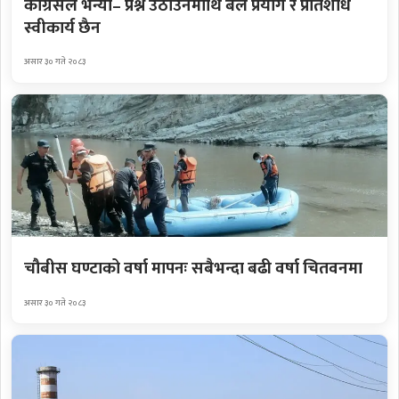
कांग्रेसले भन्यो– प्रश्न उठाउनेमाथि बल प्रयोग र प्रतिशोध
स्वीकार्य छैन
असार ३० गते २०८३
चौबीस घण्टाको वर्षा मापनः सबैभन्दा बढी वर्षा चितवनमा
असार ३० गते २०८३