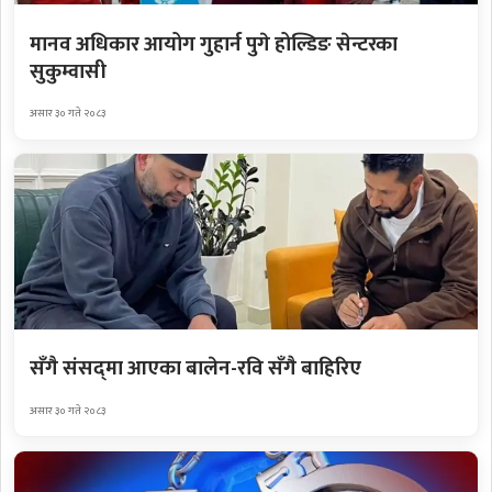
मानव अधिकार आयोग गुहार्न पुगे होल्डिङ सेन्टरका
सुकुम्वासी
असार ३० गते २०८३
सँगै संसद्‌मा आएका बालेन-रवि सँगै बाहिरिए
असार ३० गते २०८३