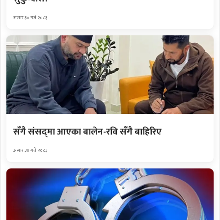
असार ३० गते २०८३
सँगै संसद्‌मा आएका बालेन-रवि सँगै बाहिरिए
असार ३० गते २०८३