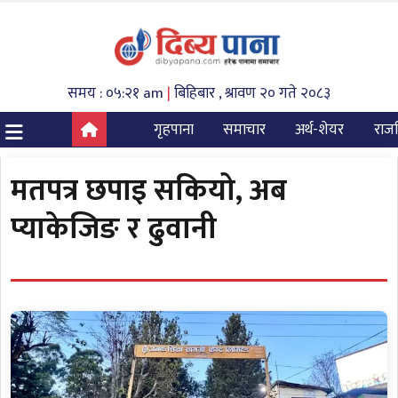
समय : ०५:२१ am
|
बिहिबार , श्रावण २० गते २०८३
गृहपाना
समाचार
अर्थ-शेयर
राज
मतपत्र छपाइ सकियो, अब
प्याकेजिङ र ढुवानी