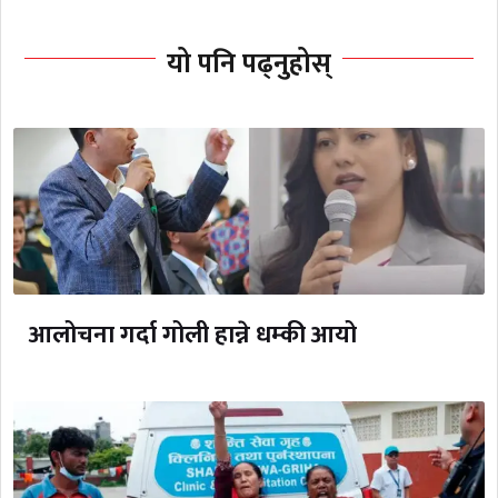
यो पनि पढ्नुहोस्
आलोचना गर्दा गोली हान्ने धम्की आयो