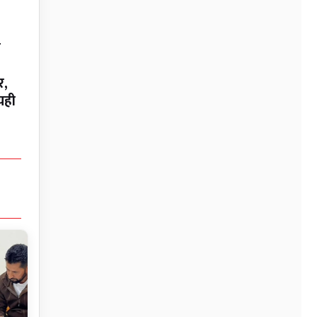
न
र,
यही