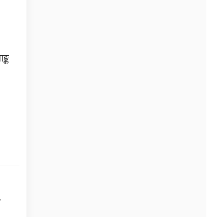
ङ्क
त