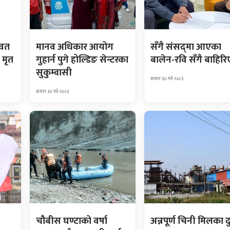
ावत
मानव अधिकार आयोग
सँगै संसद्‌मा आएका
 मृत
गुहार्न पुगे होल्डिङ सेन्टरका
बालेन-रवि सँगै बाहिरि
सुकुम्वासी
असार ३० गते २०८३
असार ३० गते २०८३
चौबीस घण्टाको वर्षा
अन्नपूर्ण चिनी मिलका द