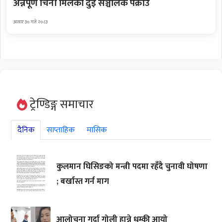
अन्नपूर्ण चिनी मिलका दुई सञ्चालक पक्राउ
असार ३० गते २०८३
ट्रेण्डिङ्ग समाचार
दैनिक
साप्ताहिक
मासिक
कुलमान घिसिङको मन्त्री पदमा रहँदै चुनावी घोषणा
; बर्खास्त गर्न माग
आलोचना गर्दा गोली हान्ने धम्की आयो