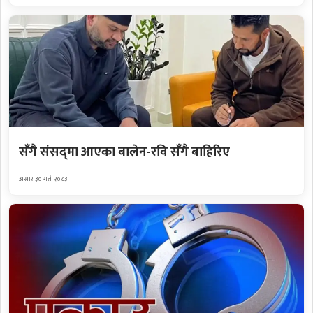
सँगै संसद्‌मा आएका बालेन-रवि सँगै बाहिरिए
असार ३० गते २०८३