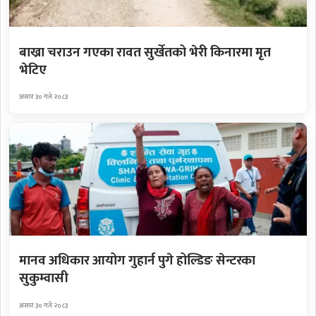
बाख्रा चराउन गएका रावत सुर्खेतको भेरी किनारमा मृत
भेटिए
असार ३० गते २०८३
मानव अधिकार आयोग गुहार्न पुगे होल्डिङ सेन्टरका
सुकुम्वासी
असार ३० गते २०८३