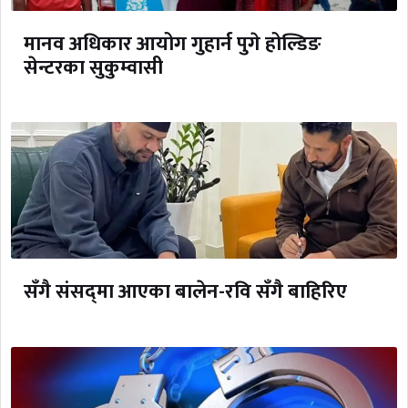
मानव अधिकार आयोग गुहार्न पुगे होल्डिङ
सेन्टरका सुकुम्वासी
सँगै संसद्‌मा आएका बालेन-रवि सँगै बाहिरिए