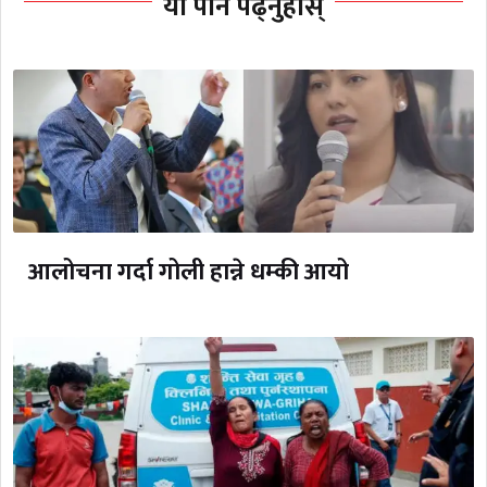
यो पनि पढ्नुहोस्
आलोचना गर्दा गोली हान्ने धम्की आयो