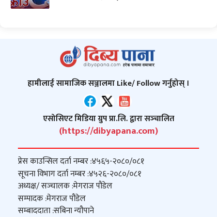
हामीलाई सामाजिक सञ्जालमा Like/ Follow गर्नुहोस् ।
एसोसिएट मिडिया ग्रुप प्रा.लि. द्वारा सञ्‍चालित
(https://dibyapana.com)
प्रेस काउन्सिल दर्ता नम्बर :
४५६५-२०८०/०८१
सूचना विभाग दर्ता नम्बर :
४५२६-२०८०/०८१
अध्यक्ष/ सञ्‍चालक :
मेगराज पौडेल
सम्पादक :
मेगराज पौडेल
सम्बाददाता :
सबिना न्यौपाने