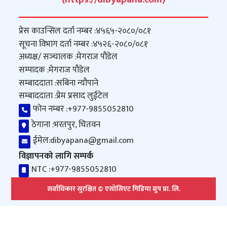
प्रेस काउन्सिल दर्ता नम्बर :
४५६५-२०८०/०८१
सूचना विभाग दर्ता नम्बर :
४५२६-२०८०/०८१
अध्यक्ष/ सञ्‍चालक :
मेगराज पौडेल
सम्पादक :
मेगराज पौडेल
सम्बाददाता :
सबिना न्यौपाने
सम्बाददाता :
प्रेम प्रसाद लुईटेल
फोन नम्बर :
+977-9855052810
ठेगाना :
भरतपुर, चितवन
ईमेल:
dibyapana@gmail.com
विज्ञापनको लागि सम्पर्क
NTC :
+977-9855052810
सर्वाधिकार सुरक्षित © एसोसिएट मिडिया ग्रुप प्रा. लि.