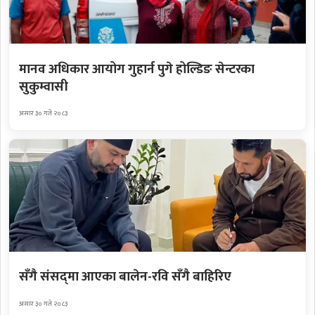
मानव अधिकार आयोग गुहार्न पुगे होल्डिङ सेन्टरका
सुकुम्वासी
असार ३० गते २०८३
सँगै संसद्‌मा आएका बालेन-रवि सँगै बाहिरिए
असार ३० गते २०८३