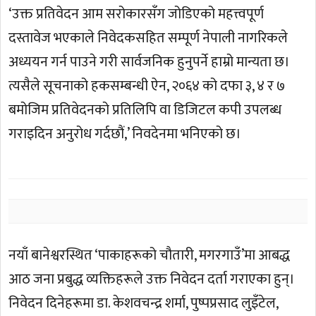
‘उक्त प्रतिवेदन आम सरोकारसँग जोडिएको महत्त्वपूर्ण
दस्तावेज भएकाले निवेदकसहित सम्पूर्ण नेपाली नागरिकले
अध्ययन गर्न पाउने गरी सार्वजनिक हुनुपर्ने हाम्रो मान्यता छ।
त्यसैले सूचनाको हकसम्बन्धी ऐन, २०६४ को दफा ३, ४ र ७
बमोजिम प्रतिवेदनको प्रतिलिपि वा डिजिटल कपी उपलब्ध
गराइदिन अनुरोध गर्दछौं,’ निवदेनमा भनिएको छ।
नयाँ बानेश्वरस्थित ‘पाकाहरूको चौतारी, मगरगाउँ’मा आबद्ध
आठ जना प्रबुद्ध व्यक्तिहरूले उक्त निवेदन दर्ता गराएका हुन्।
निवेदन दिनेहरूमा डा. केशवचन्द्र शर्मा, पुष्पप्रसाद लुइँटेल,