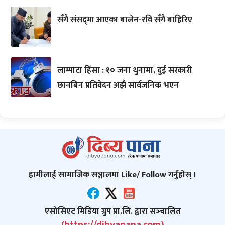
सँगै संसद्‌मा आएका बालेन-रवि सँगै बाहिरिए
लाम्पाटा हिंसा : १० जना थुनामा, दुई सरकारी
छानबिन प्रतिवेदन अझै सार्वजनिक भएन
हामीलाई सामाजिक सञ्जालमा Like/ Follow गर्नुहोस् ।
एसोसिएट मिडिया ग्रुप प्रा.लि. द्वारा सञ्‍चालित
(https://dibyapana.com)