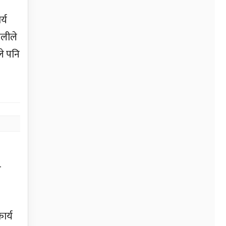
्य
ालीले
े पनि
र
ार्य