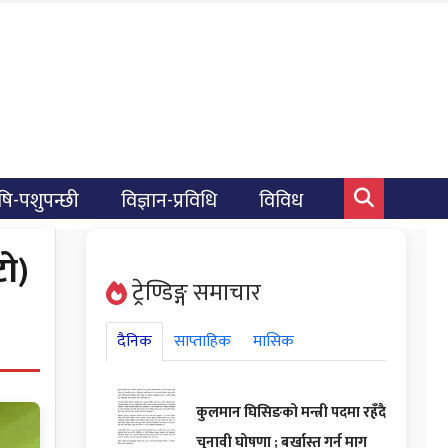
षि-पशुपन्छी
विज्ञान-प्रविधि
विविध
ो)
ट्रेण्डिङ्ग समाचार
दैनिक
साप्ताहिक
मासिक
कुलमान घिसिङको मन्त्री पदमा रहँदै
चुनावी घोषणा ; बर्खास्त गर्न माग