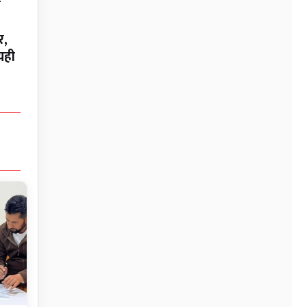
न
र,
यही