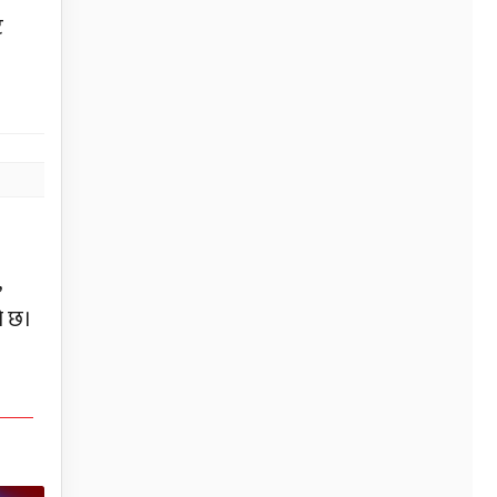
ट
,
ो छ।