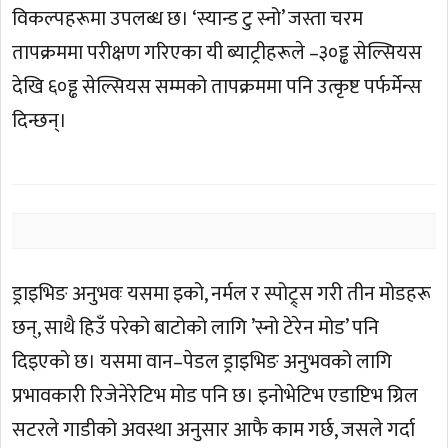
विकल्पहरूमा उपलब्ध छ। ‘स्यान्ड टु स्नो’ जस्ता चरम
तापक्रममा परीक्षण गरिएका यी ब्याट्रीहरूले –३०ड्ढ सेल्सियस
देखि ६०ड्ढ सेल्सियस सम्मको तापक्रममा पनि उत्कृष्ट पर्फर्मेन्स
दिन्छन्।
ड्राइभिङ अनुभवः यसमा इको, नर्मल र स्पोट्र्स गरी तीन मोडहरू
छन्, साथै हिउँ परेको बाटोको लागि ’स्नो टेरेन मोड’ पनि
दिइएको छ। यसमा वान–पेडल ड्राइभिङ अनुभवको लागि
प्रभावकारी रिजेनेरेटिभ मोड पनि छ। इनोभेटिभ एडाप्टिभ ग्रिल
सटरले गाडीको अवस्था अनुसार आफै काम गर्छ, जसले गर्दा