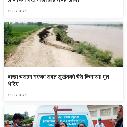
आलोचना गर्दा गोली हान्ने धम्की आयो
असार ३० गते २०८३
बाख्रा चराउन गएका रावत सुर्खेतको भेरी किनारमा मृत
भेटिए
असार ३० गते २०८३