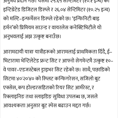
अनुभव प्रदान गर्छ। यसमा २५.६५ सेन्टिमिटर (१०.१ इन्च) को
इन्टिग्रेटेड डिजिटल डिस्प्ले र २६.०४ सेन्टिमिटर (१०.२५ इन्च)
को मल्टि–इन्फर्मेसन डिस्प्ले रहेको छ। ‘इन्फिनिटी बाइ
हर्मन’को प्रिमियम साउन्ड र वायरलेस कनेक्टिभिटीले यो
अनुभवलाई अझ उत्कृष्ट बनाउँछ।
आरामदायी यात्राः यात्रीहरूको आरामलाई प्राथमिकता दिँदै, ई–
भिटारामा भेन्टिलेटेड फ्रन्ट सिट र आफ्नो सेगमेन्टमै उत्कृष्ट १०–
वे पावर–एडजस्टेबल ड्राइभर सिट रहेको छ। साथै, पछाडिको
सिटमा ४०ः२०ः४० को स्प्लिट कन्फिगरेसन, सजिलो बुट
एक्सेस, कप होल्डरसहितको रियर सिट आर्मरेस्ट, र
रिक्लाइनिङ तथा स्लाइडिङ सुविधा उपलब्ध छ, जसले
आवश्यकता अनुसार बुट स्पेस बढाउन मद्दत गर्छ।