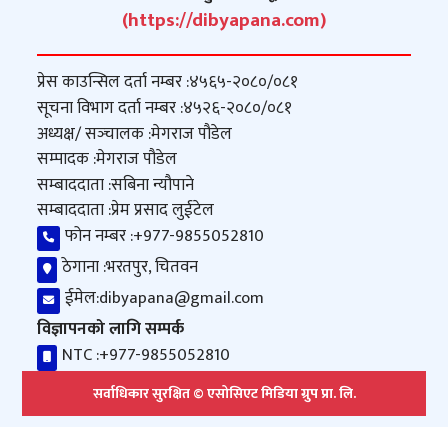
(https://dibyapana.com)
प्रेस काउन्सिल दर्ता नम्बर :
४५६५-२०८०/०८१
सूचना विभाग दर्ता नम्बर :
४५२६-२०८०/०८१
अध्यक्ष/ सञ्‍चालक :
मेगराज पौडेल
सम्पादक :
मेगराज पौडेल
सम्बाददाता :
सबिना न्यौपाने
सम्बाददाता :
प्रेम प्रसाद लुईटेल
फोन नम्बर :
+977-9855052810
ठेगाना :
भरतपुर, चितवन
ईमेल:
dibyapana@gmail.com
विज्ञापनको लागि सम्पर्क
NTC :
+977-9855052810
सर्वाधिकार सुरक्षित © एसोसिएट मिडिया ग्रुप प्रा. लि.