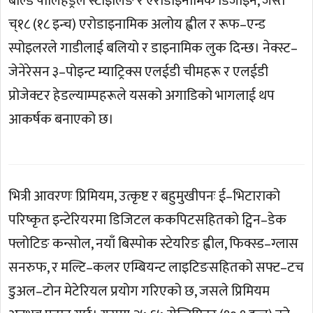
बोल्ड पोलिहेड्रल स्टाइलिङ र एरोडाइनामिक डिजाइन, जस्तै
च्१८ (१८ इन्च) एरोडाइनामिक अलोय ह्वील र रूफ–एन्ड
स्पोइलरले गाडीलाई बलियो र डाइनामिक लुक दिन्छ। नेक्स्ट–
जेनेरेसन ३–पोइन्ट म्याट्रिक्स एलईडी चीमहरू र एलईडी
प्रोजेक्टर हेडल्याम्पहरूले यसको अगाडिको भागलाई थप
आकर्षक बनाएको छ।
भित्री आवरणः प्रिमियम, उत्कृष्ट र बहुमुखीपनः ई–भिटाराको
परिष्कृत इन्टेरियरमा डिजिटल ककपिटसहितको ट्विन–डेक
फ्लोटिङ कन्सोल, नयाँ बिस्पोक स्टेयरिङ ह्वील, फिक्स्ड–ग्लास
सनरुफ, र मल्टि–कलर एम्बियन्ट लाइटिङसहितको सफ्ट–टच
डुअल–टोन मेटेरियल प्रयोग गरिएको छ, जसले प्रिमियम