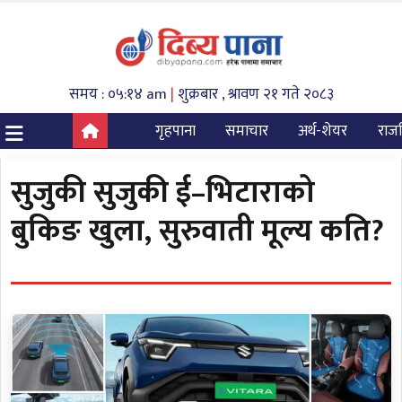
समय : ०५:१४ am
|
शुक्रबार , श्रावण २१ गते २०८३
गृहपाना
समाचार
अर्थ-शेयर
राज
सुजुकी सुजुकी ई–भिटाराको
बुकिङ खुला, सुरुवाती मूल्य कति?