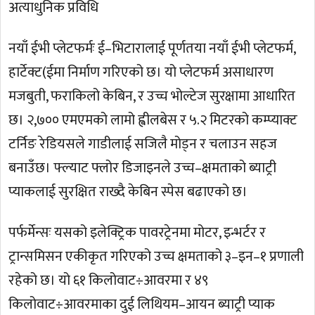
अत्याधुनिक प्रविधि
नयाँ ईभी प्लेटफर्मः ई–भिटारालाई पूर्णतया नयाँ ईभी प्लेटफर्म,
हार्टेक्ट(ईमा निर्माण गरिएको छ। यो प्लेटफर्म असाधारण
मजबुती, फराकिलो केबिन, र उच्च भोल्टेज सुरक्षामा आधारित
छ। २,७०० एमएमको लामो ह्वीलबेस र ५.२ मिटरको कम्प्याक्ट
टर्निङ रेडियसले गाडीलाई सजिलै मोड्न र चलाउन सहज
बनाउँछ। फ्ल्याट फ्लोर डिजाइनले उच्च–क्षमताको ब्याट्री
प्याकलाई सुरक्षित राख्दै केबिन स्पेस बढाएको छ।
पर्फर्मेन्सः यसको इलेक्ट्रिक पावरट्रेनमा मोटर, इन्भर्टर र
ट्रान्समिसन एकीकृत गरिएको उच्च क्षमताको ३–इन–१ प्रणाली
रहेको छ। यो ६१ किलोवाट÷आवरमा र ४९
किलोवाट÷आवरमाका दुई लिथियम–आयन ब्याट्री प्याक