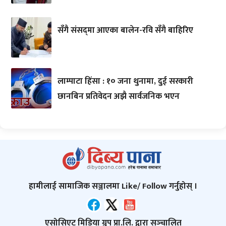
सँगै संसद्‌मा आएका बालेन-रवि सँगै बाहिरिए
लाम्पाटा हिंसा : १० जना थुनामा, दुई सरकारी
छानबिन प्रतिवेदन अझै सार्वजनिक भएन
हामीलाई सामाजिक सञ्जालमा Like/ Follow गर्नुहोस् ।
एसोसिएट मिडिया ग्रुप प्रा.लि. द्वारा सञ्‍चालित