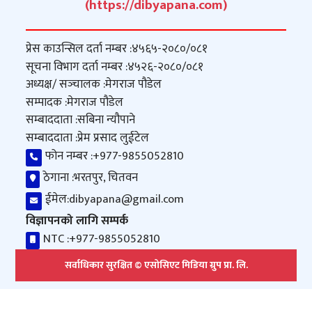
(https://dibyapana.com)
प्रेस काउन्सिल दर्ता नम्बर :
४५६५-२०८०/०८१
सूचना विभाग दर्ता नम्बर :
४५२६-२०८०/०८१
अध्यक्ष/ सञ्‍चालक :
मेगराज पौडेल
सम्पादक :
मेगराज पौडेल
सम्बाददाता :
सबिना न्यौपाने
सम्बाददाता :
प्रेम प्रसाद लुईटेल
फोन नम्बर :
+977-9855052810
ठेगाना :
भरतपुर, चितवन
ईमेल:
dibyapana@gmail.com
विज्ञापनको लागि सम्पर्क
NTC :
+977-9855052810
सर्वाधिकार सुरक्षित © एसोसिएट मिडिया ग्रुप प्रा. लि.