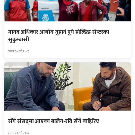
मानव अधिकार आयोग गुहार्न पुगे होल्डिङ सेन्टरका
सुकुम्वासी
असार ३० गते २०८३
सँगै संसद्‌मा आएका बालेन-रवि सँगै बाहिरिए
असार ३० गते २०८३