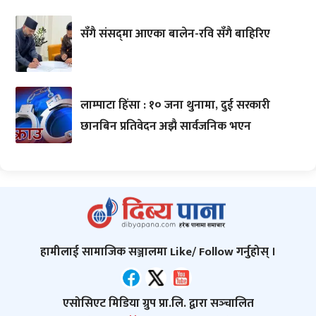
सँगै संसद्‌मा आएका बालेन-रवि सँगै बाहिरिए
लाम्पाटा हिंसा : १० जना थुनामा, दुई सरकारी
छानबिन प्रतिवेदन अझै सार्वजनिक भएन
हामीलाई सामाजिक सञ्जालमा Like/ Follow गर्नुहोस् ।
एसोसिएट मिडिया ग्रुप प्रा.लि. द्वारा सञ्‍चालित