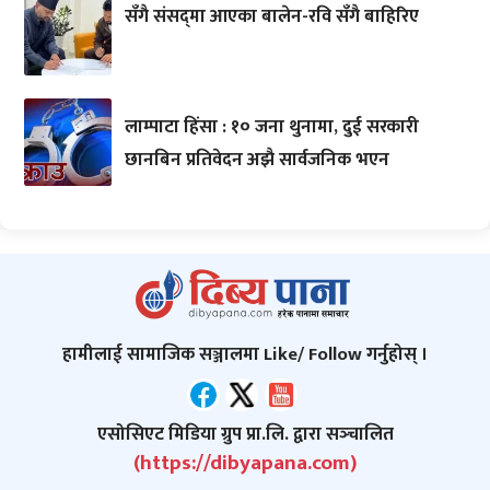
सँगै संसद्‌मा आएका बालेन-रवि सँगै बाहिरिए
लाम्पाटा हिंसा : १० जना थुनामा, दुई सरकारी
छानबिन प्रतिवेदन अझै सार्वजनिक भएन
हामीलाई सामाजिक सञ्जालमा Like/ Follow गर्नुहोस् ।
एसोसिएट मिडिया ग्रुप प्रा.लि. द्वारा सञ्‍चालित
(https://dibyapana.com)