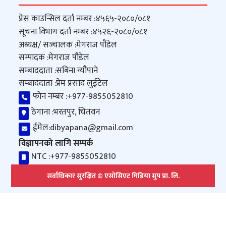
प्रेस काउन्सिल दर्ता नम्बर :
४५६५-२०८०/०८१
सूचना विभाग दर्ता नम्बर :
४५२६-२०८०/०८१
अध्यक्ष/ सञ्‍चालक :
मेगराज पौडेल
सम्पादक :
मेगराज पौडेल
सम्बाददाता :
सबिना न्यौपाने
सम्बाददाता :
प्रेम प्रसाद लुईटेल
फोन नम्बर :
+977-9855052810
ठेगाना :
भरतपुर, चितवन
ईमेल:
dibyapana@gmail.com
विज्ञापनको लागि सम्पर्क
NTC :
+977-9855052810
सर्वाधिकार सुरक्षित © एसोसिएट मिडिया ग्रुप प्रा. लि.