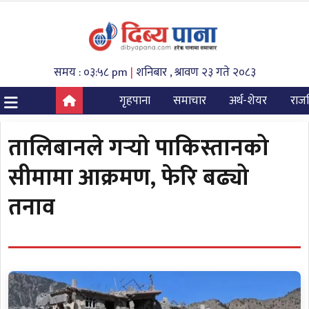
समय : ०३:५८ pm
|
शनिबार , श्रावण २३ गते २०८३
गृहपाना
समाचार
अर्थ-शेयर
राज
तालिबानले गर्‍याे पाकिस्तानको
सीमामा आक्रमण, फेरि बढ्यो
तनाव