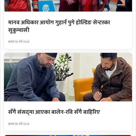
मानव अधिकार आयोग गुहार्न पुगे होल्डिङ सेन्टरका
सुकुम्वासी
असार ३० गते २०८३
सँगै संसद्‌मा आएका बालेन-रवि सँगै बाहिरिए
असार ३० गते २०८३