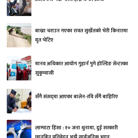
बाख्रा चराउन गएका रावत सुर्खेतको भेरी किनारमा
मृत भेटिए
मानव अधिकार आयोग गुहार्न पुगे होल्डिङ सेन्टरका
सुकुम्वासी
सँगै संसद्‌मा आएका बालेन-रवि सँगै बाहिरिए
लाम्पाटा हिंसा : १० जना थुनामा, दुई सरकारी
छानबिन प्रतिवेदन अझै सार्वजनिक भएन