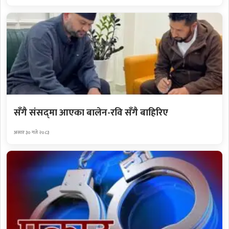
सँगै संसद्‌मा आएका बालेन-रवि सँगै बाहिरिए
असार ३० गते २०८३