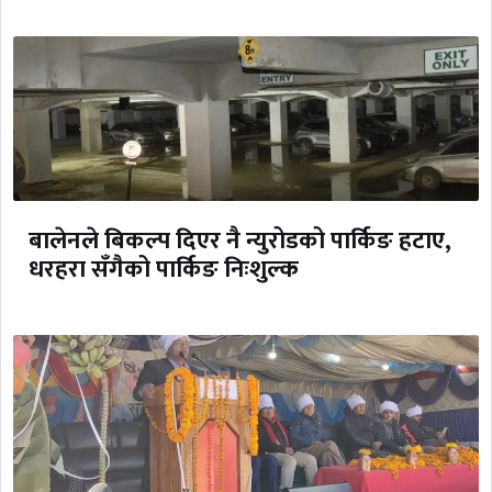
बालेनले बिकल्प दिएर नै न्युरोडको पार्किङ हटाए,
धरहरा सँगैको पार्किङ निःशुल्क