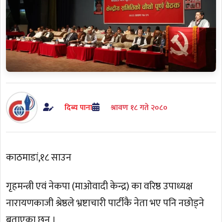
दिब्य पाना
श्रावण १८ गते २०८०
काठमाडां,१८ साउन
गृहमन्त्री एवं नेकपा (माओवादी केन्द्र) का वरिष्ठ उपाध्यक्ष
नारायणकाजी श्रेष्ठले भ्रष्टाचारी पार्टीकै नेता भए पनि नछोड्ने
बताएका छन् ।