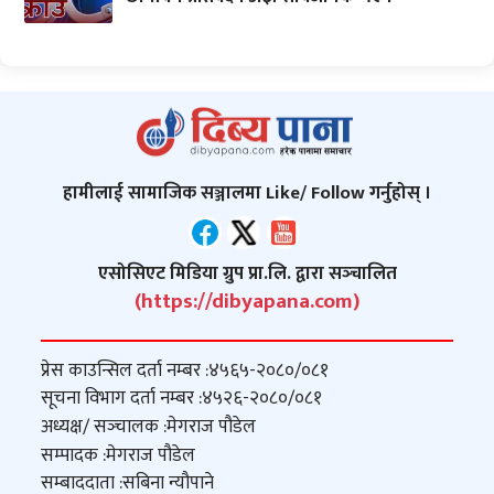
हामीलाई सामाजिक सञ्जालमा Like/ Follow गर्नुहोस् ।
एसोसिएट मिडिया ग्रुप प्रा.लि. द्वारा सञ्‍चालित
(https://dibyapana.com)
प्रेस काउन्सिल दर्ता नम्बर :
४५६५-२०८०/०८१
सूचना विभाग दर्ता नम्बर :
४५२६-२०८०/०८१
अध्यक्ष/ सञ्‍चालक :
मेगराज पौडेल
सम्पादक :
मेगराज पौडेल
सम्बाददाता :
सबिना न्यौपाने