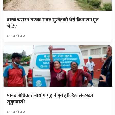
बाख्रा चराउन गएका रावत सुर्खेतको भेरी किनारमा मृत
भेटिए
असार ३० गते २०८३
मानव अधिकार आयोग गुहार्न पुगे होल्डिङ सेन्टरका
सुकुम्वासी
असार ३० गते २०८३