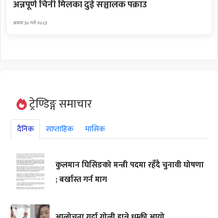
अन्नपूर्ण चिनी मिलका दुई सञ्चालक पक्राउ
असार ३० गते २०८३
ट्रेण्डिङ्ग समाचार
दैनिक
साप्ताहिक
मासिक
कुलमान घिसिङको मन्त्री पदमा रहँदै चुनावी घोषणा
; बर्खास्त गर्न माग
आलोचना गर्दा गोली हान्ने धम्की आयो