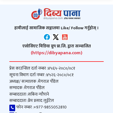
हामीलाई सामाजिक सञ्जालमा Like/ Follow गर्नुहोस् ।
एसोसिएट मिडिया ग्रुप प्रा.लि. द्वारा सञ्‍चालित
(https://dibyapana.com)
प्रेस काउन्सिल दर्ता नम्बर :
४५६५-२०८०/०८१
सूचना विभाग दर्ता नम्बर :
४५२६-२०८०/०८१
अध्यक्ष/ सञ्‍चालक :
मेगराज पौडेल
सम्पादक :
मेगराज पौडेल
सम्बाददाता :
सबिना न्यौपाने
सम्बाददाता :
प्रेम प्रसाद लुईटेल
फोन नम्बर :
+977-9855052810