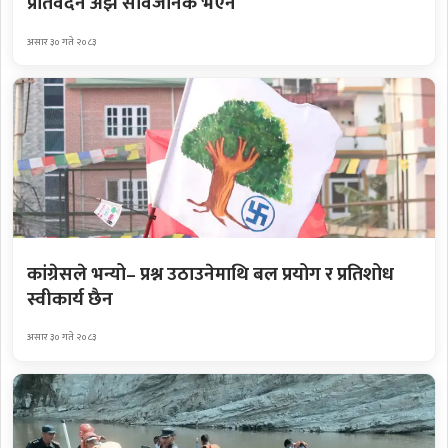
प्रतिवेदन अझै सार्वजनिक भएन
असार ३० गते २०८३
कांग्रेसले भन्यो– प्रश्न उठाउनेमाथि बल प्रयोग र प्रतिशोध
स्वीकार्य छैन
असार ३० गते २०८३