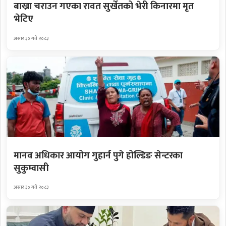
बाख्रा चराउन गएका रावत सुर्खेतको भेरी किनारमा मृत
भेटिए
असार ३० गते २०८३
मानव अधिकार आयोग गुहार्न पुगे होल्डिङ सेन्टरका
सुकुम्वासी
असार ३० गते २०८३