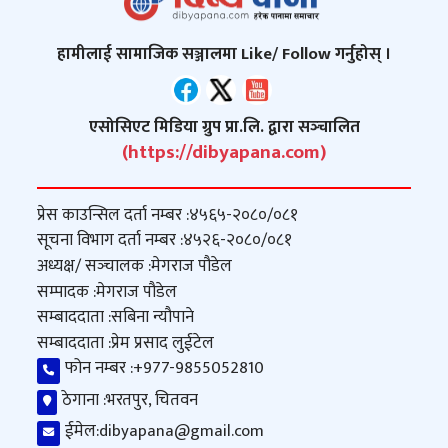
हामीलाई सामाजिक सञ्जालमा Like/ Follow गर्नुहोस् ।
एसोसिएट मिडिया ग्रुप प्रा.लि. द्वारा सञ्‍चालित
(https://dibyapana.com)
प्रेस काउन्सिल दर्ता नम्बर :
४५६५-२०८०/०८१
सूचना विभाग दर्ता नम्बर :
४५२६-२०८०/०८१
अध्यक्ष/ सञ्‍चालक :
मेगराज पौडेल
सम्पादक :
मेगराज पौडेल
सम्बाददाता :
सबिना न्यौपाने
सम्बाददाता :
प्रेम प्रसाद लुईटेल
फोन नम्बर :
+977-9855052810
ठेगाना :
भरतपुर, चितवन
ईमेल:
dibyapana@gmail.com