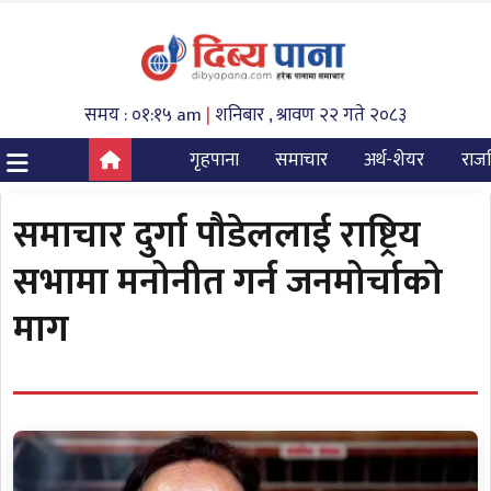
समय : ०१:१५ am
|
शनिबार , श्रावण २२ गते २०८३
गृहपाना
समाचार
अर्थ-शेयर
राज
समाचार दुर्गा पौडेललाई राष्ट्रिय
सभामा मनोनीत गर्न जनमोर्चाको
माग