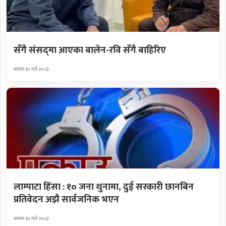
सँगै संसद्‌मा आएका बालेन-रवि सँगै बाहिरिए
असार ३० गते २०८३
लाम्पाटा हिंसा : १० जना थुनामा, दुई सरकारी छानबिन
प्रतिवेदन अझै सार्वजनिक भएन
असार ३० गते २०८३