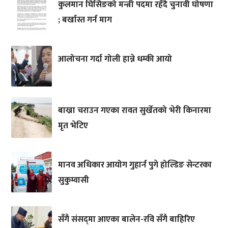
कुलमान घिसिङको मन्त्री पदमा रहँदै चुनावी घोषणा
; बर्खास्त गर्न माग
आलोचना गर्दा गोली हान्ने धम्की आयो
बाख्रा चराउन गएका रावत सुर्खेतको भेरी किनारमा
मृत भेटिए
मानव अधिकार आयोग गुहार्न पुगे होल्डिङ सेन्टरका
सुकुम्वासी
सँगै संसद्‌मा आएका बालेन-रवि सँगै बाहिरिए