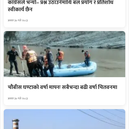
कांग्रेसले भन्यो– प्रश्न उठाउनेमाथि बल प्रयोग र प्रतिशोध
स्वीकार्य छैन
असार ३० गते २०८३
चौबीस घण्टाको वर्षा मापनः सबैभन्दा बढी वर्षा चितवनमा
असार ३० गते २०८३