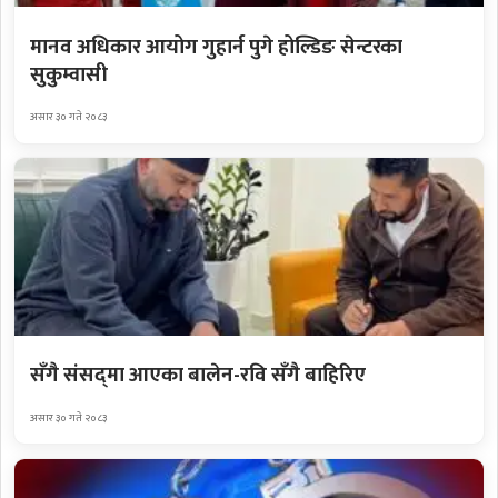
मानव अधिकार आयोग गुहार्न पुगे होल्डिङ सेन्टरका
सुकुम्वासी
असार ३० गते २०८३
सँगै संसद्‌मा आएका बालेन-रवि सँगै बाहिरिए
असार ३० गते २०८३