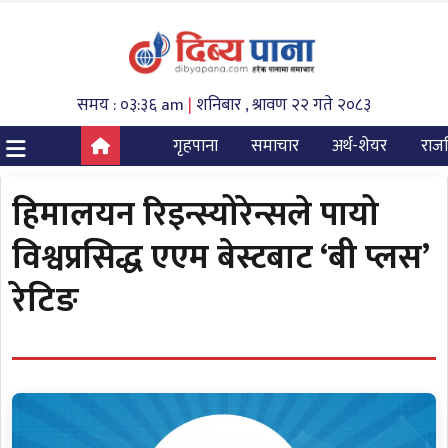
समय : ०३:३६ am
|
शनिबार , श्रावण २२ गते २०८३
गृहपाना
समाचार
अर्थ-शेयर
राज
हिमालयन रिइन्स्योरेन्सले पायो
विश्वप्रसिद्ध एएम बेस्टबाट ‘बी प्लस’
रेटिङ