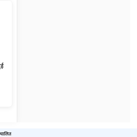
ुई
ञ्‍चालित