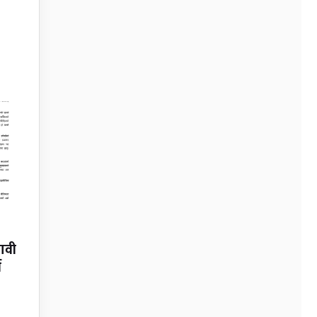
नावी
न