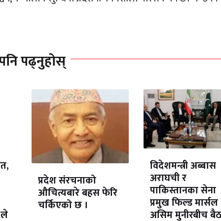
पनि पढ्नुहोस्
ेत,
विदेशमन्त्री अब्बास
अराघची र
प्रदेश संरचनाको
पाकिस्तानका सेना
औचित्यबारे बहस फेरि
प्रमुख फिल्ड मार्सल
चर्किएको छ ।
ले
असिम मुनीरबीच बै