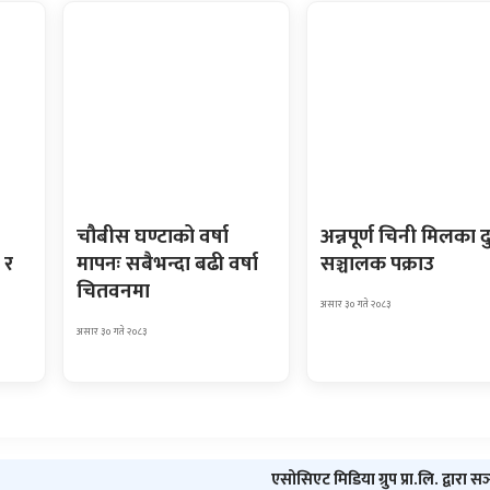
चौबीस घण्टाको वर्षा
अन्नपूर्ण चिनी मिलका द
 र
मापनः सबैभन्दा बढी वर्षा
सञ्चालक पक्राउ
चितवनमा
असार ३० गते २०८३
असार ३० गते २०८३
एसोसिएट मिडिया ग्रुप प्रा.लि. द्वारा स