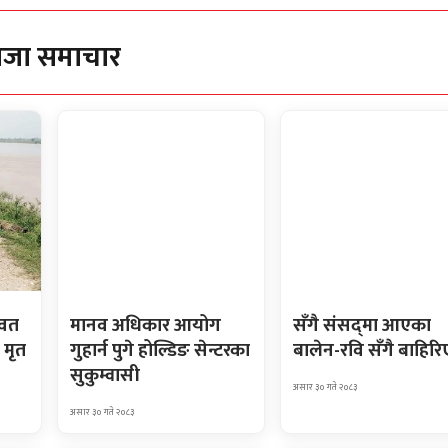
ाजा समाचार
ावत
मानव अधिकार आयोग
सँगै संसद्‌मा आएका
 मृत
गुहार्न पुगे होल्डिङ सेन्टरका
बालेन-रवि सँगै बाहिरि
सुकुम्वासी
असार ३० गते २०८३
असार ३० गते २०८३