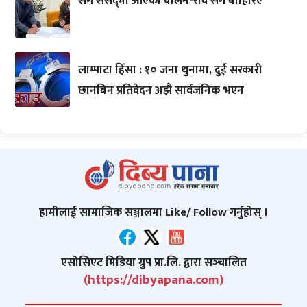
सँगै संसद्‌मा आएका बालेन-रवि सँगै बाहिरिए
लाम्पाटा हिंसा : १० जना थुनामा, दुई सरकारी
छानबिन प्रतिवेदन अझै सार्वजनिक भएन
हामीलाई सामाजिक सञ्जालमा Like/ Follow गर्नुहोस् ।
एसोसिएट मिडिया ग्रुप प्रा.लि. द्वारा सञ्‍चालित
(https://dibyapana.com)