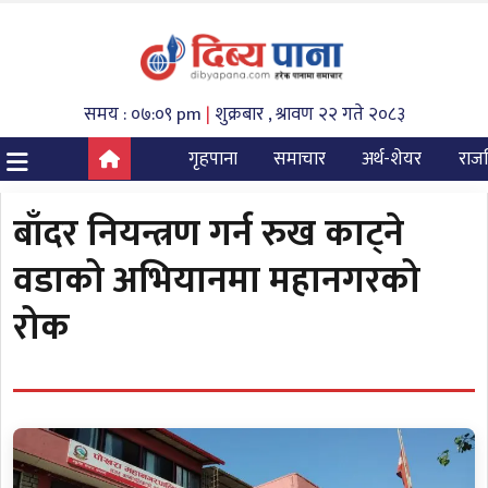
समय : ०७:०९ pm
|
शुक्रबार , श्रावण २२ गते २०८३
गृहपाना
समाचार
अर्थ-शेयर
राज
बाँदर नियन्त्रण गर्न रुख काट्ने
वडाको अभियानमा महानगरको
रोक