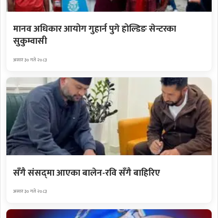
मानव अधिकार आयोग गुहार्न पुगे होल्डिङ सेन्टरका
सुकुम्वासी
असार ३० गते २०८३
सँगै संसद्‌मा आएका बालेन-रवि सँगै बाहिरिए
असार ३० गते २०८३