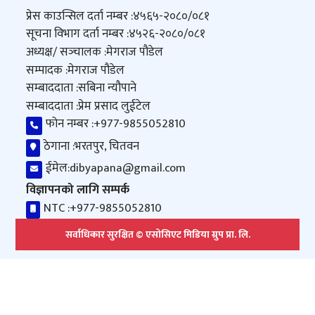
प्रेस काउन्सिल दर्ता नम्बर :
४५६५-२०८०/०८१
सूचना विभाग दर्ता नम्बर :
४५२६-२०८०/०८१
अध्यक्ष/ सञ्‍चालक :
मेगराज पौडेल
सम्पादक :
मेगराज पौडेल
सम्बाददाता :
सबिना न्यौपाने
सम्बाददाता :
प्रेम प्रसाद लुईटेल
फोन नम्बर :
+977-9855052810
ठेगाना :
भरतपुर, चितवन
ईमेल:
dibyapana@gmail.com
विज्ञापनको लागि सम्पर्क
NTC :
+977-9855052810
सर्वाधिकार सुरक्षित © एसोसिएट मिडिया ग्रुप प्रा. लि.