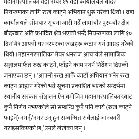
महानगरपालिका वडा नम्बर १९ वडा कार्यालयले बाँदर
नियन्त्रणका लागि रुख काट्ने अभियान शुरू गरेको थियो । वडा
कार्यालयले सोमबार सूचना जारी गर्दै लामाचौर पुरुन्चौर क्षेत्र
बाँदरबाट अति प्रभावित क्षेत्र भएको भन्दै नियन्त्रणका लागि १०
दिनभित्र आफ्नो घर वरपरका रुखहरू कटान गर्न आग्रह गरेको
थियो ।महानगरपालिका मेयर धनराज आचार्यले सामाजिक
सञ्जालमार्फत रुख काट्ने, फाँड्ने काम नगर्न निर्देशन दिएको
जनाएका छन् । ‘आफ्नो रुख आफैं काटौं अभियान भनेर रुख
काट्न आह्वान गरेको भन्ने सूचना प्रकाशित भएको सन्दर्भमा
स्थानीय सरकार सँञ्चालन ऐन बमोजिम महानगरपालिकादबाट
कुनै निर्णय नभएकोले सो सम्बन्घि कुनै पनि कार्य (रुख काट्ने
फाड्ने) नगर्नू/नगराउनू हुन सम्बन्घित सबैलाई जानकारी
गराइसकिएको छ,’ उनले लेखेका छन् ।