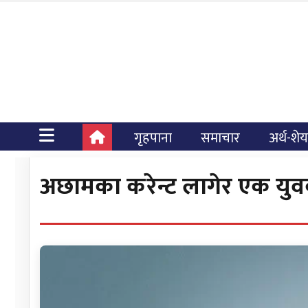
गृहपाना
समाचार
अर्थ-शे
अछामका करेन्ट लागेर एक युवक