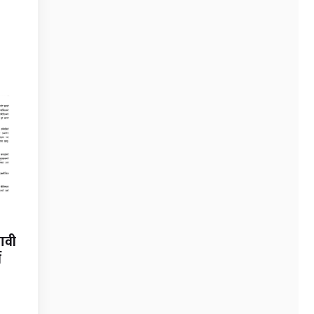
नावी
न