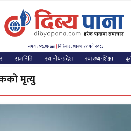
समय : ०९:३७ am
|
बिहिबार , श्रावण २१ गते २०८३
यर
राजनिति
स्थानीय-प्रदेश
स्वास्थ्य-शिक्षा
कृ
को मृत्यु