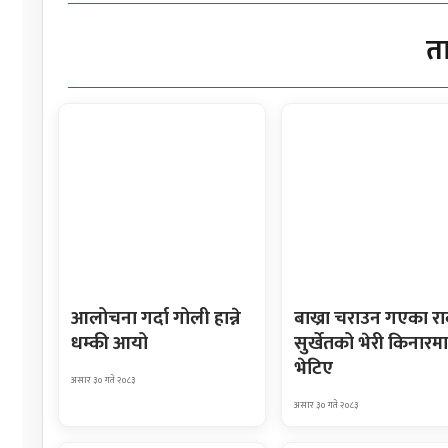
त
आलोचना गर्दा गोली हान्ने
बाख्रा चराउन गएका र
धम्की आयो
सुर्खेतको भेरी किनारमा
भेटिए
असार ३० गते २०८३
असार ३० गते २०८३