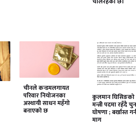
चलिरहेको छ।
चीनले कन्डमलगायत
परिवार नियोजनका
कुलमान घिसिङको
अस्थायी साधन महँगो
मन्त्री पदमा रहँदै चु
बनाएको छ
घोषणा ; बर्खास्त गर्
माग