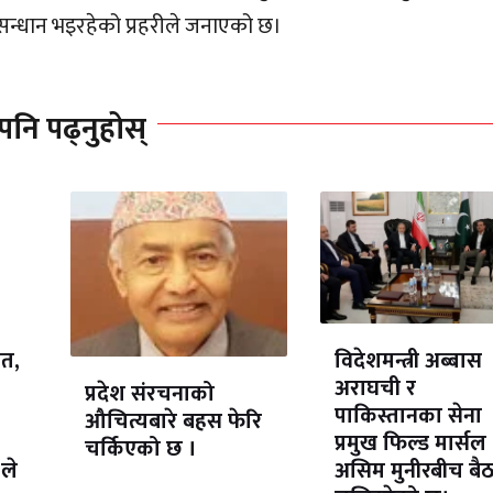
सन्धान भइरहेको प्रहरीले जनाएको छ।
पनि पढ्नुहोस्
ेत,
विदेशमन्त्री अब्बास
अराघची र
प्रदेश संरचनाको
पाकिस्तानका सेना
औचित्यबारे बहस फेरि
प्रमुख फिल्ड मार्सल
चर्किएको छ ।
ले
असिम मुनीरबीच बै