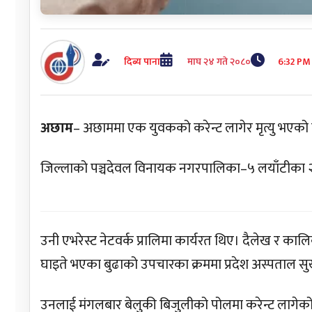
दिब्य पाना
माघ २४ गते २०८०
6:32 PM
अछाम
– अछाममा एक युवकको करेन्ट लागेर मृत्यु भएको
जिल्लाको पञ्चदेवल विनायक
नगरपालिका–५
लयाँटीका
२
उनी एभरेस्ट नेटवर्क प्रालिमा कार्यरत थिए। दैलेख र 
घाइते भएका बुढाको उपचारका क्रममा प्रदेश अस्पताल सु
उनलाई
मंगलबार
बेलुकी बिजुलीको पोलमा करेन्ट लागेक