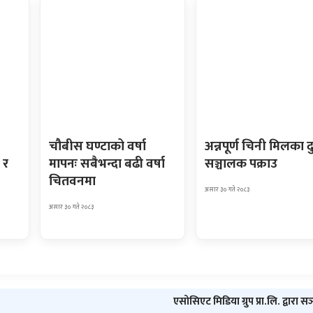
चौबीस घण्टाको वर्षा
अन्नपूर्ण चिनी मिलका द
 र
मापनः सबैभन्दा बढी वर्षा
सञ्चालक पक्राउ
चितवनमा
असार ३० गते २०८३
असार ३० गते २०८३
एसोसिएट मिडिया ग्रुप प्रा.लि. द्वारा स