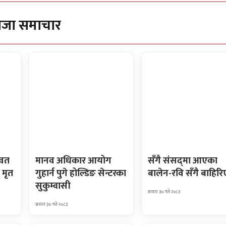
ाजा समाचार
ावत
मानव अधिकार आयोग
सँगै संसद्‌मा आएका
 मृत
गुहार्न पुगे होल्डिङ सेन्टरका
बालेन-रवि सँगै बाहिरि
सुकुम्वासी
असार ३० गते २०८३
असार ३० गते २०८३