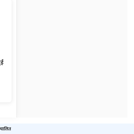
ुई
ञ्‍चालित