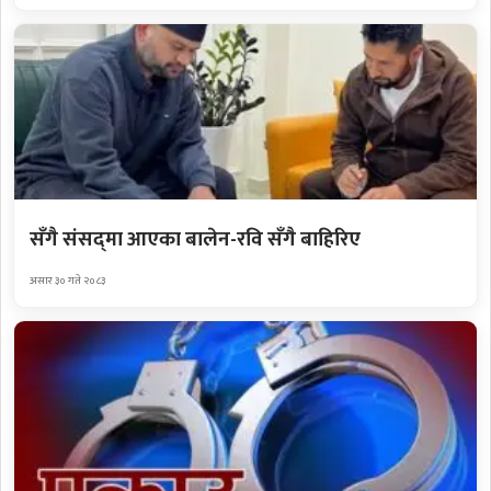
सँगै संसद्‌मा आएका बालेन-रवि सँगै बाहिरिए
असार ३० गते २०८३