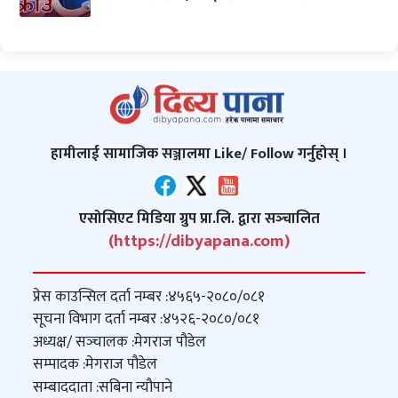
हामीलाई सामाजिक सञ्जालमा Like/ Follow गर्नुहोस् ।
एसोसिएट मिडिया ग्रुप प्रा.लि. द्वारा सञ्‍चालित
(https://dibyapana.com)
प्रेस काउन्सिल दर्ता नम्बर :
४५६५-२०८०/०८१
सूचना विभाग दर्ता नम्बर :
४५२६-२०८०/०८१
अध्यक्ष/ सञ्‍चालक :
मेगराज पौडेल
सम्पादक :
मेगराज पौडेल
सम्बाददाता :
सबिना न्यौपाने