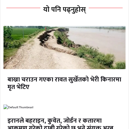
यो पनि पढ्नुहोस्
बाख्रा चराउन गएका रावत सुर्खेतको भेरी किनारमा
मृत भेटिए
इरानले बहराइन, कुवेत, जोर्डन र कतारमा
आक्रमण गरेको दाबी गरेको छ भने संयुक्त अरब