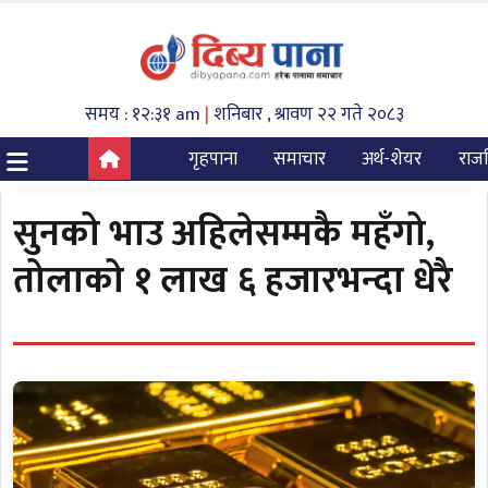
समय : १२:३१ am
|
शनिबार , श्रावण २२ गते २०८३
गृहपाना
समाचार
अर्थ-शेयर
राज
सुनको भाउ अहिलेसम्मकै महँगो,
तोलाको १ लाख ६ हजारभन्दा धेरै