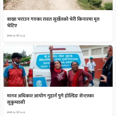
बाख्रा चराउन गएका रावत सुर्खेतको भेरी किनारमा मृत
भेटिए
असार ३० गते २०८३
मानव अधिकार आयोग गुहार्न पुगे होल्डिङ सेन्टरका
सुकुम्वासी
असार ३० गते २०८३