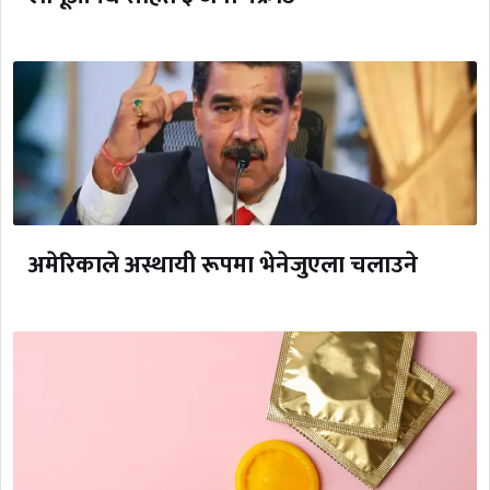
अमेरिकाले अस्थायी रूपमा भेनेजुएला चलाउने