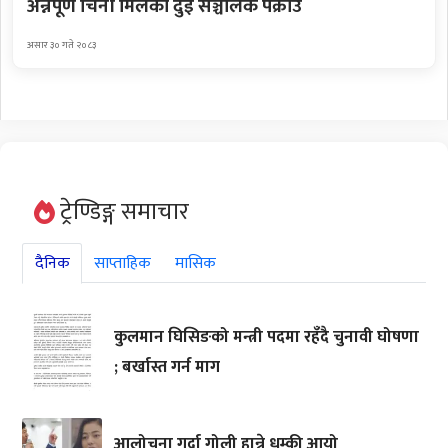
अन्नपूर्ण चिनी मिलका दुई सञ्चालक पक्राउ
असार ३० गते २०८३
ट्रेण्डिङ्ग समाचार
दैनिक
साप्ताहिक
मासिक
कुलमान घिसिङको मन्त्री पदमा रहँदै चुनावी घोषणा
; बर्खास्त गर्न माग
आलोचना गर्दा गोली हान्ने धम्की आयो